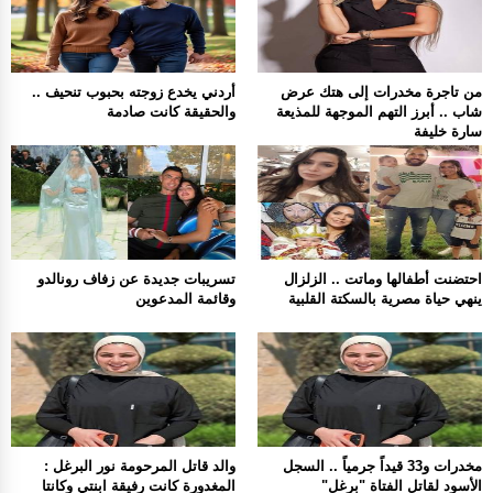
من تاجرة مخدرات إلى هتك عرض
أردني يخدع زوجته بحبوب تنحيف ..
شاب .. أبرز التهم الموجهة للمذيعة
والحقيقة كانت صادمة
سارة خليفة
احتضنت أطفالها وماتت .. الزلزال
تسريبات جديدة عن زفاف رونالدو
ينهي حياة مصرية بالسكتة القلبية
وقائمة المدعوين
مخدرات و33 قيداً جرمياً .. السجل
والد قاتل المرحومة نور البرغل :
الأسود لقاتل الفتاة "برغل"
المغدورة كانت رفيقة ابنتي وكانتا