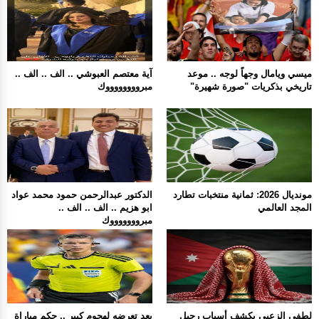
ميسي ويامال وجهاً لوجه .. موعد
آية معتصم العبوشي .. الف .. الف ..
تاريخي بذكريات "صورة شهيرة"
مبرووووووووك
مونديال 2026: ثمانية منتخبات تطارد
الدكتور عبدالرحمن حمود محمد عواد
المجد العالمي
ابو هزيم .. الف .. الف ..
مبروووووووك
لطفي الزعبي يكشف أسباب رحيل
بعد تعرضه لهجوم كبير .. حكم مباراة