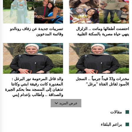
احتضنت أطفالها وماتت .. الزلزال
تسريبات جديدة عن زفاف رونالدو
ينهي حياة مصرية بالسكتة القلبية
وقائمة المدعوين
مخدرات و33 قيداً جرمياً .. السجل
والد قاتل المرحومة نور البرغل :
الأسود لقاتل الفتاة "برغل"
المغدورة كانت رفيقة ابنتي وكانتا
تذهبان إلى المسجد معا بحكم الجيرة
والصداقة .. وأطالب بإعدام إبني
عرض المزيد
مقالات
براعم البلقاء