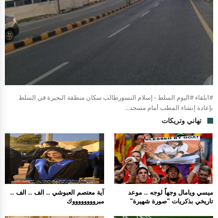
#ابلقاء #اليوم السلط - إسلام النسورطالب سكان منطقة البحيرة في السلط
بإعادة إنشاء المطب أمام مسجد...
تهاني وتريكات
ميسي ويامال وجهاً لوجه .. موعد
آية معتصم العبوشي .. الف .. الف ..
تاريخي بذكريات "صورة شهيرة"
مبرووووووووك