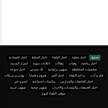
تصفح:
اخبار محلية
اخبار البلقاء
اخبار السلط
اخبار اقتصادية
اخبار رياضية
وفيات
مقالات
اعلانات مبوبة
اسرار المدينة
شخصيات المحافظة
شؤون برلمانية
لك سيدتي
اخبار منوعة
فكر و أدب
براعم البلقاء
اخبار الفن
هموم و قضايا
تهاني و تبريكات
اخبار الجامعات والمدارس
مناسبات اجتماعية
اسم و خبر
اخبار الجمعيات والمنتديات والاحزاب
شؤون صحية
شؤون عربية
موقف البلقاء اليوم