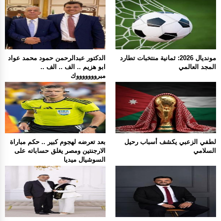
مونديال 2026: ثمانية منتخبات تطارد
الدكتور عبدالرحمن حمود محمد عواد
المجد العالمي
ابو هزيم .. الف .. الف ..
مبروووووووك
لطفي الزعبي يكشف أسباب رحيل
بعد تعرضه لهجوم كبير .. حكم مباراة
السلامي
الارجنتين ومصر يغلق حساباته على
السوشيال ميديا