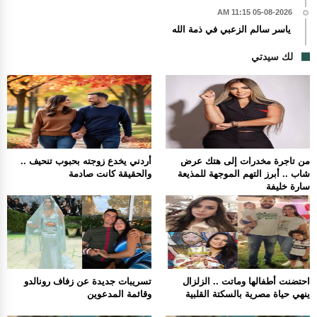
05-08-2026 11:15 AM
ياسر سالم الزعبي في ذمة الله
لك سيدتي
من تاجرة مخدرات إلى هتك عرض
أردني يخدع زوجته بحبوب تنحيف ..
شاب .. أبرز التهم الموجهة للمذيعة
والحقيقة كانت صادمة
سارة خليفة
احتضنت أطفالها وماتت .. الزلزال
تسريبات جديدة عن زفاف رونالدو
ينهي حياة مصرية بالسكتة القلبية
وقائمة المدعوين