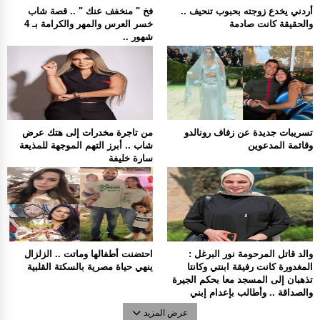
أردني يخدع زوجته بحبوب تنحيف ..
فخ " منخفف عنك " .. قصة شاب
والحقيقة كانت صادمة
خسر العرس والمهر والكرامة بـ 4
شهور ..
تسريبات جديدة عن زفاف رونالدو
من تاجرة مخدرات إلى هتك عرض
وقائمة المدعوين
شاب .. أبرز التهم الموجهة للمذيعة
سارة خليفة
والد قاتل المرحومة نور البرغل :
احتضنت أطفالها وماتت .. الزلزال
المغدورة كانت رفيقة ابنتي وكانتا
ينهي حياة مصرية بالسكتة القلبية
تذهبان إلى المسجد معا بحكم الجيرة
والصداقة .. وأطالب بإعدام إبني
عرض المزيد