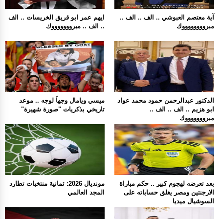
آية معتصم العبوشي .. الف .. الف ..
ايهم عمر ابو قريق الخريسات .. الف
مبرووووووووك
.. الف .. مبروووووووك
الدكتور عبدالرحمن حمود محمد عواد
ميسي ويامال وجهاً لوجه .. موعد
ابو هزيم .. الف .. الف ..
تاريخي بذكريات "صورة شهيرة"
مبروووووووك
بعد تعرضه لهجوم كبير .. حكم مباراة
مونديال 2026: ثمانية منتخبات تطارد
الارجنتين ومصر يغلق حساباته على
المجد العالمي
السوشيال ميديا