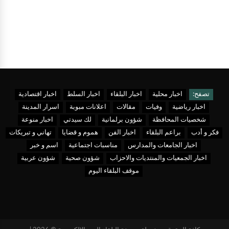
تصفح:
اخبار محلية
اخبار البلقاء
اخبار السلط
اخبار اقتصادية
اخبار رياضية
وفيات
مقالات
اعلانات مبوبة
اسرار المدينة
شخصيات المحافظة
شؤون برلمانية
لك سيدتي
اخبار منوعة
فكر و أدب
براعم البلقاء
اخبار الفن
هموم و قضايا
تهاني و تبريكات
اخبار الجامعات والمدارس
مناسبات اجتماعية
اسم و خبر
اخبار الجمعيات والمنتديات والاحزاب
شؤون صحية
شؤون عربية
موقف البلقاء اليوم