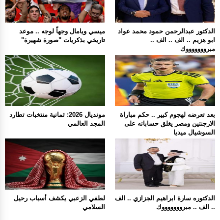
الدكتور عبدالرحمن حمود محمد عواد
ميسي ويامال وجهاً لوجه .. موعد
ابو هزيم .. الف .. الف ..
تاريخي بذكريات "صورة شهيرة"
مبروووووووك
بعد تعرضه لهجوم كبير .. حكم مباراة
مونديال 2026: ثمانية منتخبات تطارد
الارجنتين ومصر يغلق حساباته على
المجد العالمي
السوشيال ميديا
الدكتوره سارة ابراهيم الجزازي .. الف
لطفي الزعبي يكشف أسباب رحيل
.. الف .. مبروووووووك
السلامي