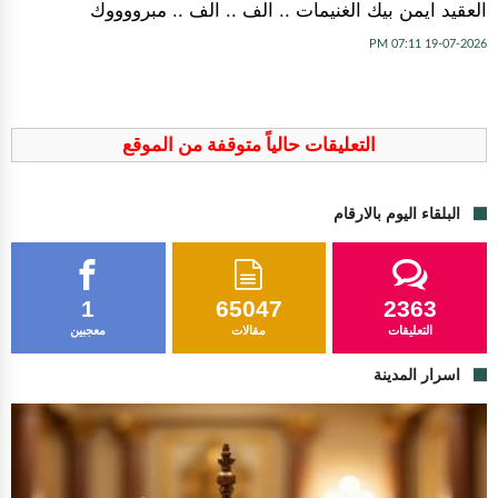
العقيد ايمن بيك الغنيمات .. الف .. الف .. مبرووووك
19-07-2026 07:11 PM
التعليقات حالياً متوقفة من الموقع
البلقاء اليوم بالارقام
1
65047
2363
التعليقات
مقالات
معجبين
اسرار المدينة