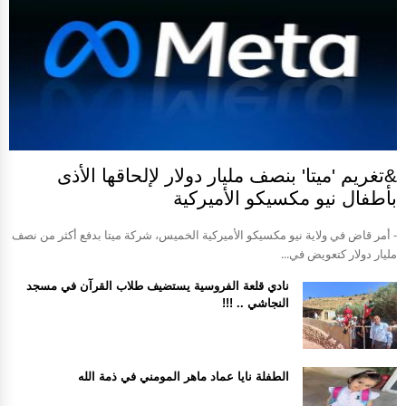
&تغريم 'ميتا' بنصف مليار دولار لإلحاقها الأذى
بأطفال نيو مكسيكو الأميركية
- أمر قاض في ولاية نيو مكسيكو الأميركية الخميس، شركة ميتا بدفع أكثر من نصف
مليار دولار كتعويض في...
نادي قلعة الفروسية يستضيف طلاب القرآن في مسجد
النجاشي .. !!!
الطفلة نايا عماد ماهر المومني في ذمة الله