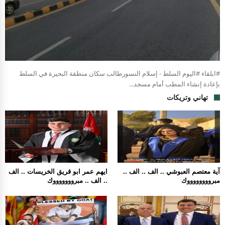
#ابلقاء #اليوم السلط - إسلام النسورطالب سكان منطقة البحيرة في السلط
بإعادة إنشاء المطب أمام مسجد...
تهاني وتريكات
آية معتصم العبوشي .. الف .. الف ..
ايهم عمر ابو قريق الخريسات .. الف
مبرووووووووك
.. الف .. مبروووووووك