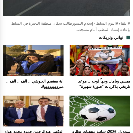
#ابلقاء #اليوم السلط - إسلام النسورطالب سكان منطقة البحيرة في السلط
بإعادة إنشاء المطب أمام مسجد...
تهاني وتريكات
ميسي ويامال وجهاً لوجه .. موعد
آية معتصم العبوشي .. الف .. الف ..
تاريخي بذكريات "صورة شهيرة"
مبرووووووووك
مونديال 2026: ثمانية منتخبات تطارد
الدكتور عبدالرحمن حمود محمد عواد