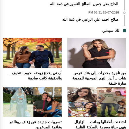
الحاج معن جميل الصالح النسور في ذمة الله
28-07-2026 08:31 PM
صلاح احمد علي الزعبي في ذمة الله
لك سيدتي
من تاجرة مخدرات إلى هتك عرض
أردني يخدع زوجته بحبوب تنحيف ..
شاب .. أبرز التهم الموجهة للمذيعة
والحقيقة كانت صادمة
سارة خليفة
احتضنت أطفالها وماتت .. الزلزال
تسريبات جديدة عن زفاف رونالدو
ينهي حياة مصرية بالسكتة القلبية
وقائمة المدعوين