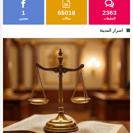
1
65018
2363
التعليقات
مقالات
معجبين
اسرار المدينة