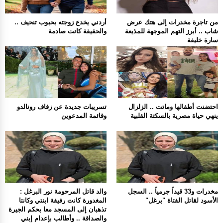
من تاجرة مخدرات إلى هتك عرض
أردني يخدع زوجته بحبوب تنحيف ..
شاب .. أبرز التهم الموجهة للمذيعة
والحقيقة كانت صادمة
سارة خليفة
احتضنت أطفالها وماتت .. الزلزال
تسريبات جديدة عن زفاف رونالدو
ينهي حياة مصرية بالسكتة القلبية
وقائمة المدعوين
مخدرات و33 قيداً جرمياً .. السجل
والد قاتل المرحومة نور البرغل :
الأسود لقاتل الفتاة "برغل"
المغدورة كانت رفيقة ابنتي وكانتا
تذهبان إلى المسجد معا بحكم الجيرة
والصداقة .. وأطالب بإعدام إبني