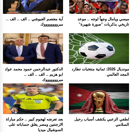
ميسي ويامال وجهاً لوجه .. موعد
آية معتصم العبوشي .. الف .. الف ..
تاريخي بذكريات "صورة شهيرة"
مبرووووووووك
مونديال 2026: ثمانية منتخبات تطارد
الدكتور عبدالرحمن حمود محمد عواد
المجد العالمي
ابو هزيم .. الف .. الف ..
مبروووووووك
لطفي الزعبي يكشف أسباب رحيل
بعد تعرضه لهجوم كبير .. حكم مباراة
السلامي
الارجنتين ومصر يغلق حساباته على
السوشيال ميديا