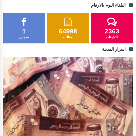
البلقاء اليوم بالارقام
1
64998
2363
التعليقات
مقالات
معجبين
اسرار المدينة