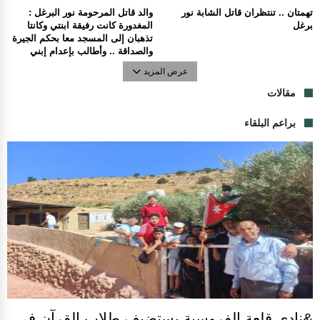
تهمتان .. تنتظران قاتل الشابة نور
والد قاتل المرحومة نور البرغل :
برغل
المغدورة كانت رفيقة ابنتي وكانتا
تذهبان إلى المسجد معا بحكم الجيرة
والصداقة .. وأطالب بإعدام إبني
عرض المزيد
مقالات
براعم البلقاء
&نادي قلعة الفروسية يستضيف طلاب القرآن في