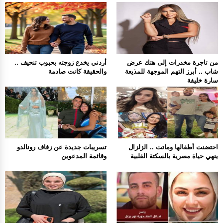
من تاجرة مخدرات إلى هتك عرض
أردني يخدع زوجته بحبوب تنحيف ..
شاب .. أبرز التهم الموجهة للمذيعة
والحقيقة كانت صادمة
سارة خليفة
احتضنت أطفالها وماتت .. الزلزال
تسريبات جديدة عن زفاف رونالدو
ينهي حياة مصرية بالسكتة القلبية
وقائمة المدعوين