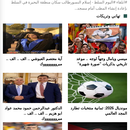
#ابلقاء #اليوم السلط - إسلام النسورطالب سكان منطقة البحيرة في السلط
بإعادة إنشاء المطب أمام مسجد...
تهاني وتريكات
ميسي ويامال وجهاً لوجه .. موعد
آية معتصم العبوشي .. الف .. الف ..
تاريخي بذكريات "صورة شهيرة"
مبرووووووووك
مونديال 2026: ثمانية منتخبات تطارد
الدكتور عبدالرحمن حمود محمد عواد
المجد العالمي
ابو هزيم .. الف .. الف ..
مبروووووووك