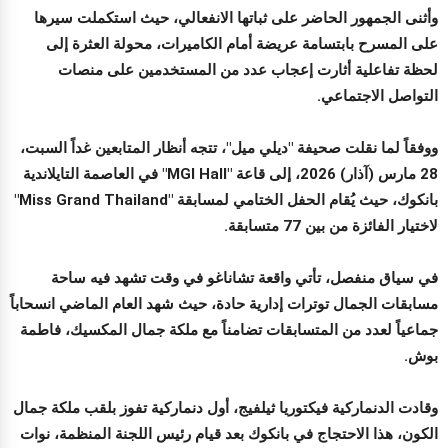
وأثنى الجمهور الحاضر على ثباتها الانفعالي، حيث استكملت سيرها
على المسرح بابتسامة عريضة أمام الكاميرات، محولة العثرة إلى
لحظة تفاعلية أثارت إعجاب عدد من المستخدمين على منصات
التواصل الاجتماعي.
ووفقاً لما نقلت صحيفة "ديلي ميل"، تتجه أنظار المتابعين غداً السبت،
28 مارس (آذار) 2026، إلى قاعة "MGI Hall" في العاصمة التايلاندية
بانكوك، حيث يُقام الحفل الختامي لمسابقة "Miss Grand Thailand"
لاختيار الفائزة من بين 77 متسابقة.
في سياق منفصل، تأتي واقعة تشاناغو في وقت تشهد فيه ساحة
مسابقات الجمال توترات إدارية حادة، حيث شهد العام الماضي انسحاباً
جماعياً لعدد من المتسابقات تضامناً مع ملكة جمال المكسيك، فاطمة
بوش.
وقادت الدنماركية فيكتوريا ثيلفيج، أول دنماركية تفوز بلقب ملكة جمال
الكون، هذا الاحتجاج في بانكوك بعد قيام رئيس اللجنة المنظمة، نوات