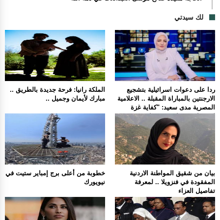
لك سيدتي
ردا على دعوات اسرائيلية بتشجيع
الملكة رانيا: فرحة جديدة بالطريق ..
الارجنتين بالمباراة المقبلة .. الاعلامية
مبارك لأيمان وجميل ..
المصرية مدى سعيد: "كفاية غزة
لوحدها تشجعنا مش محتاجين حد
تاني".
بيان من شقيق المواطنة الاردنية
خطوبة من أعلى برج إمباير ستيت في
المفقودة في فنزويلا .. لمعرفة
نيويورك
تفاصيل العزاء