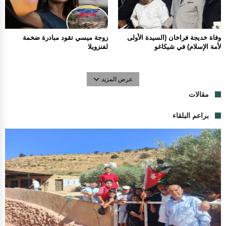
وفاة خديجة فراخان (السيدة الأولى
زوجة ميسي تقود مبادرة ضخمة
لأمة الإسلام) في شيكاغو
لفنزويلا
عرض المزيد
مقالات
براعم البلقاء