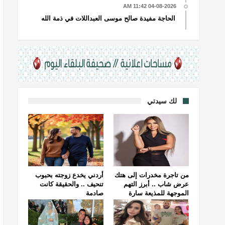
04-08-2026 11:42 AM
الحاجة مفيدة صالح موسى العبداللات في ذمة الله
لك سيدتي
من تاجرة مخدرات إلى هتك
أردني يخدع زوجته بحبوب
عرض شاب .. أبرز التهم
تنحيف .. والحقيقة كانت
الموجهة للمذيعة سارة
صادمة
خليفة