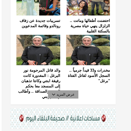
احتضنت أطفالها وماتت ..
تسريبات جديدة عن زفاف
الزلزال ينهي حياة مصرية
رونالدو وقائمة المدعوين
بالسكتة القلبية
مخدرات و33 قيداً جرمياً ..
والد قاتل المرحومة نور
السجل الأسود لقاتل الفتاة
البرغل : المغدورة كانت
"برغل"
رفيقة ابنتي وكانتا تذهبان
إلى المسجد معا بحكم
الجيرة والصداقة .. وأطالب
عرض المزيد
بإعدام إبني