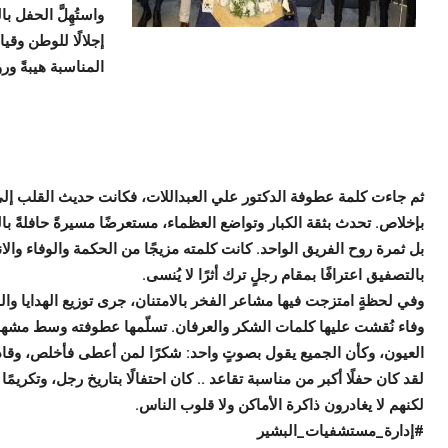
واستُهِلَّ الحفل 
إجلالًا للوطن وقي
المناسبة هيبةً ور
ثم جاءت كلمة عطوفة الدكتور علي العبداللات، فكانت حديث القلب إلى
بإخلاص. تحدث بثقة الكبار وتواضع العظماء، مستعرضًا مسيرةً حافلةً با
بل ثمرة روح الفريق الواحد. كانت كلمته مزيجًا من الحكمة والوفاء والا
بالتصفيق اعترافًا بمقام رجلٍ ترك أثرًا لا يُنسى.
وفي لحظةٍ امتزجت فيها مشاعر الفخر بالامتنان، جرى توزيع الهدايا والدر
وفاء نُقشت عليها كلمات الشكر والعرفان. تسلّمها عطوفته وسط مشهد
العيون، وكأن الجميع يقول بصوتٍ واحد: شكرًا لمن أعطى فأخلص، وقاد ف
لقد كان حفلًا أكبر من مناسبة تقاعد .. كان احتفالًا بتاريخ رجل، وتكريم
لكنهم لا يغادرون ذاكرة الأماكن ولا قلوب الناس.
#إدارة_مستشفيات_البشير