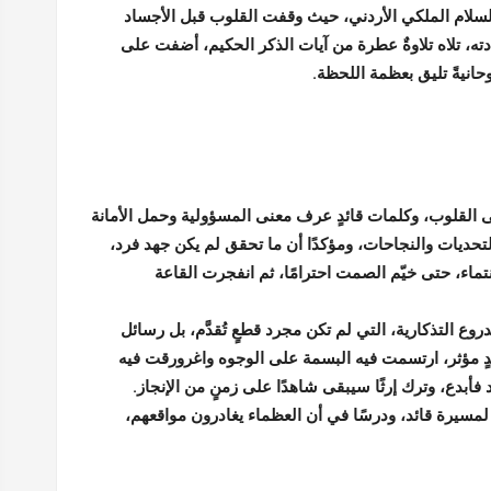
بالسلام الملكي الأردني، حيث وقفت القلوب قبل الأجساد
ادته، تلاه تلاوةٌ عطرة من آيات الذكر الحكيم، أضفت على
وحانيةً تليق بعظمة اللحظة.
 القلوب، وكلمات قائدٍ عرف معنى المسؤولية وحمل الأمانة
لتحديات والنجاحات، ومؤكدًا أن ما تحقق لم يكن جهد فرد،
نتماء، حتى خيّم الصمت احترامًا، ثم انفجرت القاعة
وع التذكارية، التي لم تكن مجرد قطعٍ تُقدَّم، بل رسائل
ٍ مؤثر، ارتسمت فيه البسمة على الوجوه واغرورقت فيه
أبدع، وترك إرثًا سيبقى شاهدًا على زمنٍ من الإنجاز.
ًا لمسيرة قائد، ودرسًا في أن العظماء يغادرون مواقعهم،