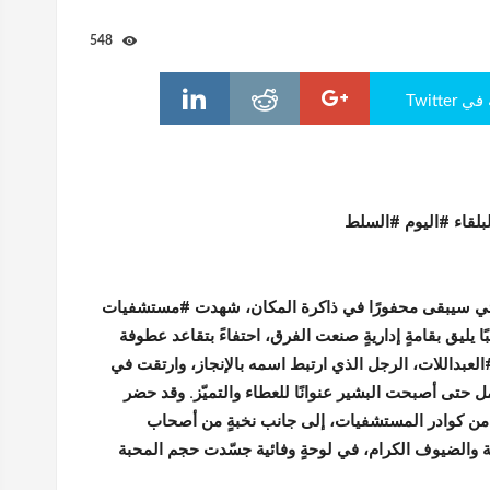
548
Twitte
بلقاء #اليوم #السلط
ئي سيبقى محفورًا في ذاكرة المكان، شهدت #مستشفيات
ًا يليق بقامةٍ إداريةٍ صنعت الفرق، احتفاءً بتقاعد عطوفة
لعبداللات، الرجل الذي ارتبط اسمه بالإنجاز، وارتقت في
 حتى أصبحت البشير عنوانًا للعطاء والتميّز. وقد حضر
 من كوادر المستشفيات، إلى جانب نخبةٍ من أصحاب
 والضيوف الكرام، في لوحةٍ وفائية جسّدت حجم المحبة