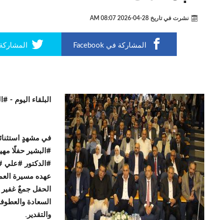
نشرت في تاريخ
28-04-2026 08:07 AM
المشاركة في Facebook
المشاركة في r
البلقاء اليوم -
#ال
في مشهدٍ استثنا
#البشير حفلًا مهيب
#الدكتور #علي #ا
عهده مسيرة العمل
الحفل جمعٌ غفير
السعادة والعطوفة
والتقدير.