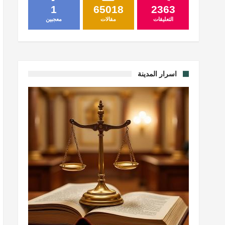
1
65018
2363
التعليقات
مقالات
معجبين
اسرار المدينة