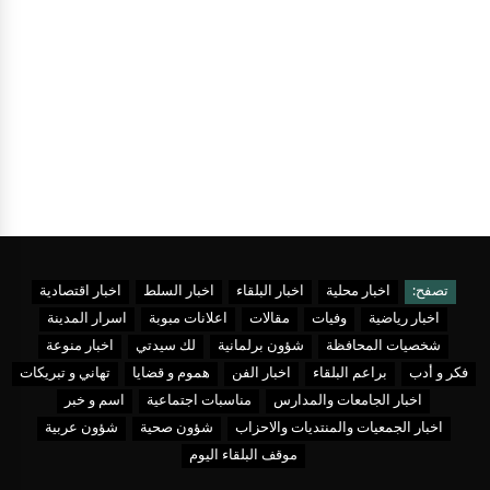
تصفح:
اخبار محلية
اخبار البلقاء
اخبار السلط
اخبار اقتصادية
اخبار رياضية
وفيات
مقالات
اعلانات مبوبة
اسرار المدينة
شخصيات المحافظة
شؤون برلمانية
لك سيدتي
اخبار منوعة
فكر و أدب
براعم البلقاء
اخبار الفن
هموم و قضايا
تهاني و تبريكات
اخبار الجامعات والمدارس
مناسبات اجتماعية
اسم و خبر
اخبار الجمعيات والمنتديات والاحزاب
شؤون صحية
شؤون عربية
موقف البلقاء اليوم