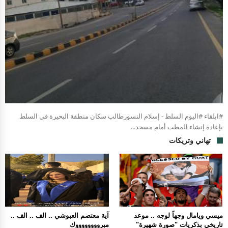
#ابلقاء #اليوم السلط - إسلام النسورطالب سكان منطقة البحيرة في السلط
بإعادة إنشاء المطب أمام مسجد...
تهاني وتريكات
ميسي ويامال وجهاً لوجه .. موعد
آية معتصم العبوشي .. الف .. الف ..
تاريخي بذكريات "صورة شهيرة"
مبرووووووووك