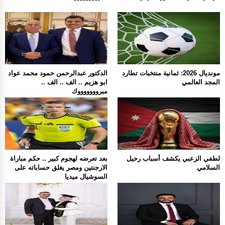
مونديال 2026: ثمانية منتخبات تطارد
الدكتور عبدالرحمن حمود محمد عواد
المجد العالمي
ابو هزيم .. الف .. الف ..
مبروووووووك
لطفي الزعبي يكشف أسباب رحيل
بعد تعرضه لهجوم كبير .. حكم مباراة
السلامي
الارجنتين ومصر يغلق حساباته على
السوشيال ميديا