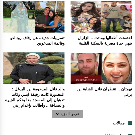
احتضنت أطفالها وماتت .. الزلزال
تسريبات جديدة عن زفاف رونالدو
ينهي حياة مصرية بالسكتة القلبية
وقائمة المدعوين
تهمتان .. تنتظران قاتل الشابة نور
والد قاتل المرحومة نور البرغل :
برغل
المغدورة كانت رفيقة ابنتي وكانتا
تذهبان إلى المسجد معا بحكم الجيرة
والصداقة .. وأطالب بإعدام إبني
عرض المزيد
مقالات