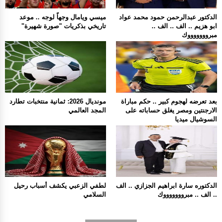
الدكتور عبدالرحمن حمود محمد عواد
ميسي ويامال وجهاً لوجه .. موعد
ابو هزيم .. الف .. الف ..
تاريخي بذكريات "صورة شهيرة"
مبروووووووك
بعد تعرضه لهجوم كبير .. حكم مباراة
مونديال 2026: ثمانية منتخبات تطارد
الارجنتين ومصر يغلق حساباته على
المجد العالمي
السوشيال ميديا
الدكتوره سارة ابراهيم الجزازي .. الف
لطفي الزعبي يكشف أسباب رحيل
.. الف .. مبروووووووك
السلامي