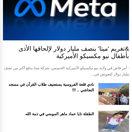
&تغريم 'ميتا' بنصف مليار دولار لإلحاقها الأذى
بأطفال نيو مكسيكو الأميركية
- أمر قاض في ولاية نيو مكسيكو الأميركية الخميس، شركة ميتا بدفع أكثر من نصف
مليار دولار كتعويض في...
نادي قلعة الفروسية يستضيف طلاب القرآن في مسجد
النجاشي .. !!!
الطفلة نايا عماد ماهر المومني في ذمة الله