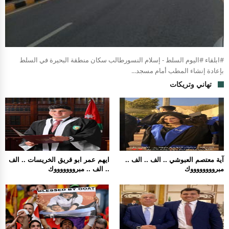
#ابلقاء #اليوم السلط - إسلام النسورطالب سكان منطقة البحيرة في السلط
بإعادة إنشاء المطب أمام مسجد...
تهاني وتريكات
آية معتصم العبوشي .. الف .. الف ..
ايهم عمر ابو قريق الخريسات .. الف
مبرووووووووك
.. الف .. مبروووووووك