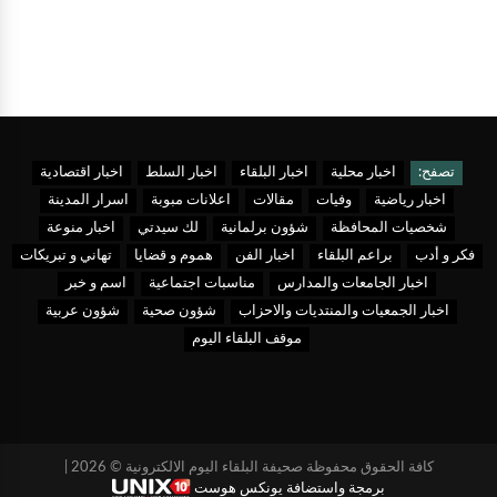
تصفح:
اخبار محلية
اخبار البلقاء
اخبار السلط
اخبار اقتصادية
اخبار رياضية
وفيات
مقالات
اعلانات مبوبة
اسرار المدينة
شخصيات المحافظة
شؤون برلمانية
لك سيدتي
اخبار منوعة
فكر و أدب
براعم البلقاء
اخبار الفن
هموم و قضايا
تهاني و تبريكات
اخبار الجامعات والمدارس
مناسبات اجتماعية
اسم و خبر
اخبار الجمعيات والمنتديات والاحزاب
شؤون صحية
شؤون عربية
موقف البلقاء اليوم
كافة الحقوق محفوظة صحيفة البلقاء اليوم الالكترونية © 2026 |
برمجة واستضافة يونكس هوست