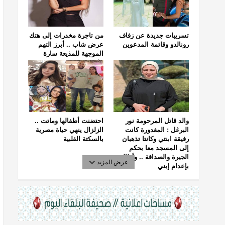
تسريبات جديدة عن زفاف
من تاجرة مخدرات إلى هتك
رونالدو وقائمة المدعوين
عرض شاب .. أبرز التهم
الموجهة للمذيعة سارة
خليفة
والد قاتل المرحومة نور
احتضنت أطفالها وماتت ..
البرغل : المغدورة كانت
الزلزال ينهي حياة مصرية
رفيقة ابنتي وكانتا تذهبان
بالسكتة القلبية
إلى المسجد معا بحكم
الجيرة والصداقة .. وأطالب
عرض المزيد
بإعدام إبني