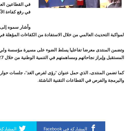
في القطاعين العا
في رفع كفاءة الأد
وأشار سموه إلى أه
لمواكبة التحديث العالمي من خلال الاستفادة من الكفاءات المؤهلة في
وتضمن المنتدى معرضا تفاعليا يسلط الضوء على مسيرة مؤسسة ولي ا
المستقبل وإبراز نجاحاتهم ومساهمتهم في التنمية الوطنية من خلال 27 موقعا تابعا لها في مختلف مناطق المملكة.
كما تضمن المنتدى، الذي حمل عنوان "رؤى لفرص الغد"، جلسات حوارية
والبرمجة والفرص في القطاعات التقنية الناشئة.
المشاركة في Facebook
المشاركة في r