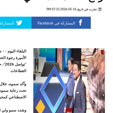
نشرت في تاريخ
16-05-2026 07:33 PM
المشاركة في Facebook
المشاركة في r
البلقاء اليوم -
- ش
الأميرة رجوة ال
"توا
القطاعات.
وأكد سموه، خلال
تحت رعاية سموه، 
الاصطناعي كمحرك
وشدد سمو ولي ال