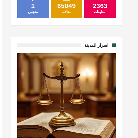
1
65049
2363
التعليقات
مقالات
معجبين
اسرار المدينة