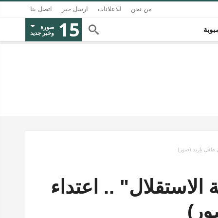
من نحن
للاعلانات
ارسل خبر
اتصل بنا
15
صورة
بوبة
وخبر جديد
 طفل بإربد (صور)
لاستقلال" .. اعتداء
ور)