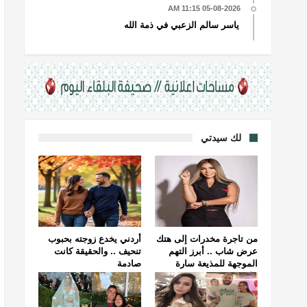
05-08-2026 11:15 AM
ياسر سالم الزعبي في ذمة الله
لك سيدتي
من تاجرة مخدرات إلى هتك
أردني يخدع زوجته بحبوب
عرض شاب .. أبرز التهم
تنحيف .. والحقيقة كانت
الموجهة للمذيعة سارة
صادمة
خليفة