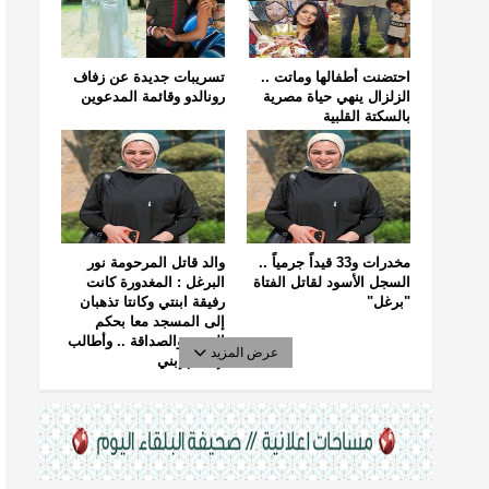
احتضنت أطفالها وماتت ..
تسريبات جديدة عن زفاف
الزلزال ينهي حياة مصرية
رونالدو وقائمة المدعوين
بالسكتة القلبية
مخدرات و33 قيداً جرمياً ..
والد قاتل المرحومة نور
السجل الأسود لقاتل الفتاة
البرغل : المغدورة كانت
"برغل"
رفيقة ابنتي وكانتا تذهبان
إلى المسجد معا بحكم
الجيرة والصداقة .. وأطالب
عرض المزيد
بإعدام إبني