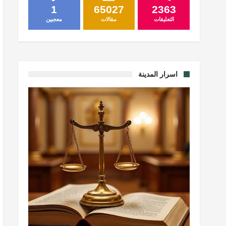
1
65027
2363
التعليقات
مقالات
معجبين
اسرار المدينة