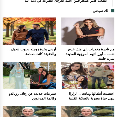
الشاب عامر عبدالرحمن احمد الغزلان الشرعة في ذمة الله
لك سيدتي
من تاجرة مخدرات إلى هتك عرض
أردني يخدع زوجته بحبوب تنحيف ..
شاب .. أبرز التهم الموجهة للمذيعة
والحقيقة كانت صادمة
سارة خليفة
احتضنت أطفالها وماتت .. الزلزال
تسريبات جديدة عن زفاف رونالدو
ينهي حياة مصرية بالسكتة القلبية
وقائمة المدعوين