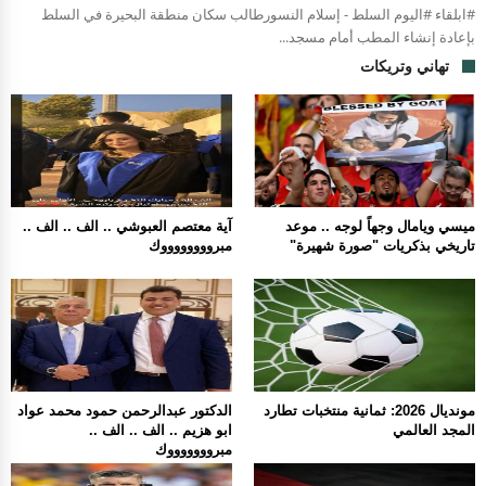
#ابلقاء #اليوم السلط - إسلام النسورطالب سكان منطقة البحيرة في السلط
بإعادة إنشاء المطب أمام مسجد...
تهاني وتريكات
ميسي ويامال وجهاً لوجه .. موعد
آية معتصم العبوشي .. الف .. الف ..
تاريخي بذكريات "صورة شهيرة"
مبرووووووووك
مونديال 2026: ثمانية منتخبات تطارد
الدكتور عبدالرحمن حمود محمد عواد
المجد العالمي
ابو هزيم .. الف .. الف ..
مبروووووووك