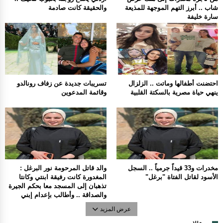
شاب .. أبرز التهم الموجهة للمذيعة
والحقيقة كانت صادمة
سارة خليفة
احتضنت أطفالها وماتت .. الزلزال
تسريبات جديدة عن زفاف رونالدو
ينهي حياة مصرية بالسكتة القلبية
وقائمة المدعوين
مخدرات و33 قيداً جرمياً .. السجل
والد قاتل المرحومة نور البرغل :
الأسود لقاتل الفتاة "برغل"
المغدورة كانت رفيقة ابنتي وكانتا
تذهبان إلى المسجد معا بحكم الجيرة
والصداقة .. وأطالب بإعدام إبني
عرض المزيد