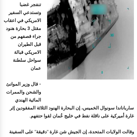
تنفجر غضبا
وتستدعي السفير
الامريكي في اعقاب
مقتل 3 بحارة هنود
جراء قصفهم من
قبل الطيران
الامريكي قبالة
سواحل سلطنة
عمان
- قال وزير الموانئ
والشحن والممرات
المائية الهندي
سارباناندا سونوال الخميس، إن البحارة الهنود الثلاثة المفقودين إثر
غارة أميركية على ناقلة نفط في خليج عُمان لقوا حتفهم.
وقالت الولايات المتحدة، إن الجيش شن غارة "دقيقة" على السفينة