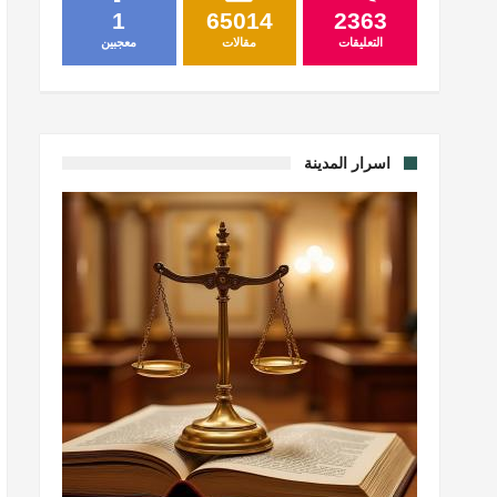
1
65014
2363
التعليقات
مقالات
معجبين
اسرار المدينة