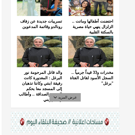
احتضنت أطفالها وماتت ..
تسريبات جديدة عن زفاف
الزلزال ينهي حياة مصرية
رونالدو وقائمة المدعوين
بالسكتة القلبية
مخدرات و33 قيداً جرمياً ..
والد قاتل المرحومة نور
السجل الأسود لقاتل الفتاة
البرغل : المغدورة كانت
"برغل"
رفيقة ابنتي وكانتا تذهبان
إلى المسجد معا بحكم
الجيرة والصداقة .. وأطالب
عرض المزيد
بإعدام إبني