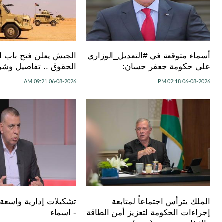
أسماء متوقعة في #التعديل_الوزاري
الجيش يعلن فتح باب ال
على حكومة جعفر حسان:
الحقوق .. تفاصيل وشر
06-08-2026 09:21 AM
06-08-2026 02:18 PM
الملك يترأس اجتماعاً لمتابعة
تشكيلات إدارية واسعة 
إجراءات الحكومة لتعزيز أمن الطاقة
- اسماء