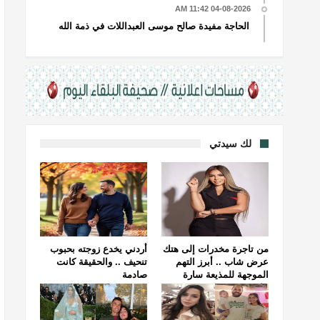
04-08-2026 11:42 AM
الحاجة مفيدة صالح موسى العبداللات في ذمة الله
لك سيدتي
من تاجرة مخدرات إلى هتك
أردني يخدع زوجته بحبوب
عرض شاب .. أبرز التهم
تنحيف .. والحقيقة كانت
الموجهة للمذيعة سارة
صادمة
خليفة