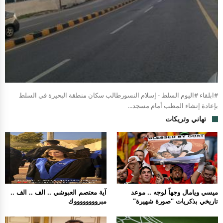
#ابلقاء #اليوم السلط - إسلام النسورطالب سكان منطقة البحيرة في السلط
بإعادة إنشاء المطب أمام مسجد...
تهاني وتريكات
ميسي ويامال وجهاً لوجه .. موعد
آية معتصم العبوشي .. الف .. الف ..
تاريخي بذكريات "صورة شهيرة"
مبرووووووووك