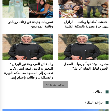
احتضنت أطفالها وماتت .. الزلزال
تسريبات جديدة عن زفاف رونالدو
ينهي حياة مصرية بالسكتة القلبية
وقائمة المدعوين
مخدرات و33 قيداً جرمياً .. السجل
والد قاتل المرحومة نور البرغل :
الأسود لقاتل الفتاة "برغل"
المغدورة كانت رفيقة ابنتي وكانتا
تذهبان إلى المسجد معا بحكم الجيرة
والصداقة .. وأطالب بإعدام إبني
عرض المزيد
مقالات
براعم البلقاء