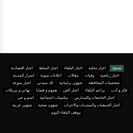
تصفح:
اخبار محلية
اخبار البلقاء
اخبار السلط
اخبار اقتصادية
اخبار رياضية
وفيات
مقالات
اعلانات مبوبة
اسرار المدينة
شخصيات المحافظة
شؤون برلمانية
لك سيدتي
اخبار منوعة
فكر و أدب
براعم البلقاء
اخبار الفن
هموم و قضايا
تهاني و تبريكات
اخبار الجامعات والمدارس
مناسبات اجتماعية
اسم و خبر
اخبار الجمعيات والمنتديات والاحزاب
شؤون صحية
شؤون عربية
موقف البلقاء اليوم