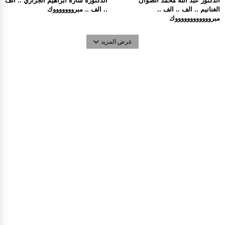
الدكتور عبد الله محمد الصوان
الدكتوره سارة ابراهيم الجزازي .. الف
الغنانيم .. الف .. الف ..
.. الف .. مبروووووووك
مبرووووووووووووك
عرض المزيد