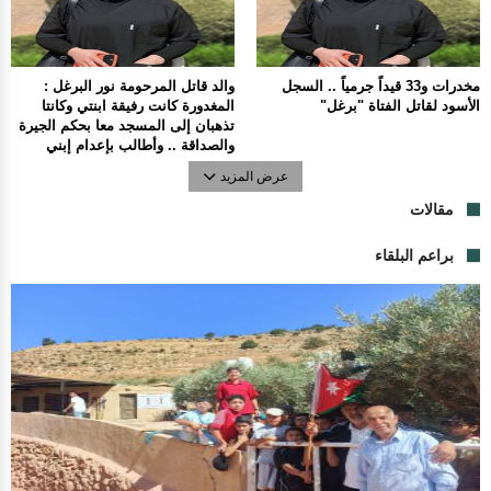
مخدرات و33 قيداً جرمياً .. السجل
والد قاتل المرحومة نور البرغل :
الأسود لقاتل الفتاة "برغل"
المغدورة كانت رفيقة ابنتي وكانتا
تذهبان إلى المسجد معا بحكم الجيرة
والصداقة .. وأطالب بإعدام إبني
عرض المزيد
مقالات
براعم البلقاء