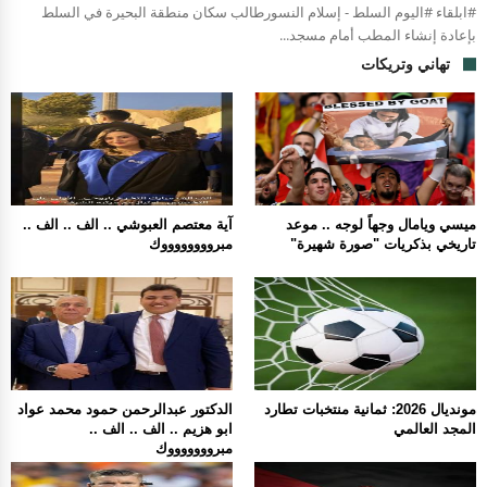
#ابلقاء #اليوم السلط - إسلام النسورطالب سكان منطقة البحيرة في السلط
بإعادة إنشاء المطب أمام مسجد...
تهاني وتريكات
ميسي ويامال وجهاً لوجه .. موعد
آية معتصم العبوشي .. الف .. الف ..
تاريخي بذكريات "صورة شهيرة"
مبرووووووووك
مونديال 2026: ثمانية منتخبات تطارد
الدكتور عبدالرحمن حمود محمد عواد
المجد العالمي
ابو هزيم .. الف .. الف ..
مبروووووووك