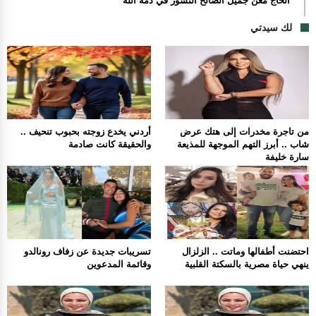
الحاج معن جميل الصالح النسور في ذمة الله
لك سيدتي
من تاجرة مخدرات إلى هتك عرض
أردني يخدع زوجته بحبوب تنحيف ..
شاب .. أبرز التهم الموجهة للمذيعة
والحقيقة كانت صادمة
سارة خليفة
احتضنت أطفالها وماتت .. الزلزال
تسريبات جديدة عن زفاف رونالدو
ينهي حياة مصرية بالسكتة القلبية
وقائمة المدعوين