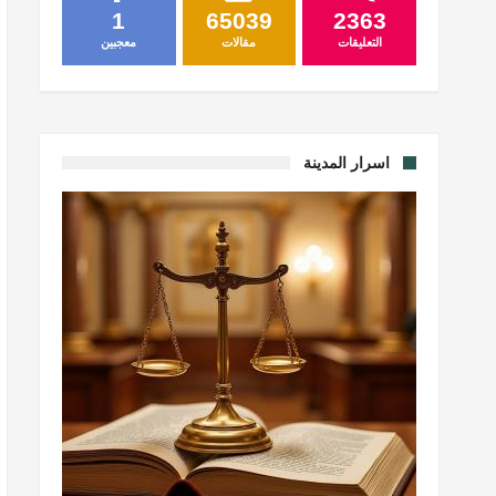
1
65039
2363
التعليقات
مقالات
معجبين
اسرار المدينة