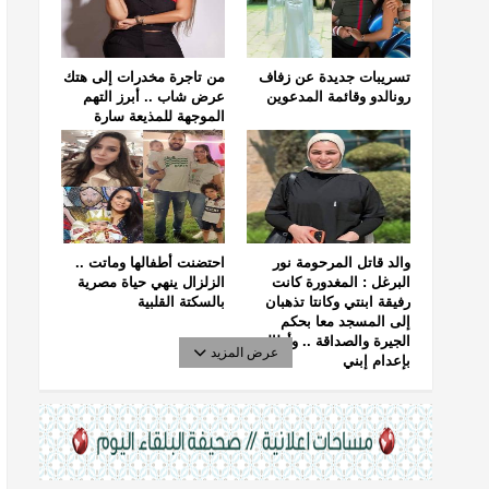
تسريبات جديدة عن زفاف
من تاجرة مخدرات إلى هتك
رونالدو وقائمة المدعوين
عرض شاب .. أبرز التهم
الموجهة للمذيعة سارة
خليفة
والد قاتل المرحومة نور
احتضنت أطفالها وماتت ..
البرغل : المغدورة كانت
الزلزال ينهي حياة مصرية
رفيقة ابنتي وكانتا تذهبان
بالسكتة القلبية
إلى المسجد معا بحكم
الجيرة والصداقة .. وأطالب
عرض المزيد
بإعدام إبني