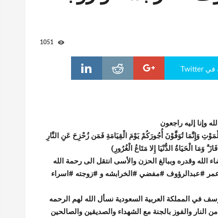
1051
Twitte
 لله وإنا إليه راجعون
َوْتِ وَإِنَّمَا تُوَفَّوْنَ أُجُورَكُمْ يَوْمَ الْقِيَامَةِ فَمَن زُحْزِحَ عَنِ النَّارِ
فَازَ ۗ وَمَا الْحَيَاةُ الدُّنْيَا إِلا مَتَاعُ الْغُرُورِ)
ء الله وقدره وببالغ الحزن والأسى انتقل الى رحمة الله
#عمر #عبدالرؤوف #مفضي #الخرابشه و #زوجته #اسراء
ف في المملكة العربية السعودية نسأل الله لهم الرحمه
ن النار والفوز بالجنة مع الشهداء والصديقين والصالحين