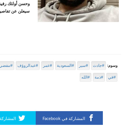
وحسن أولئك رفيق
سيعلن عن تفاصيل
#جادث
#سير
#السعودية
#عمر
#عبدالروؤف
#مفضي
وسوم:
#في
#ذمة
#الله
المشاركة في Facebook
المشاركة في r