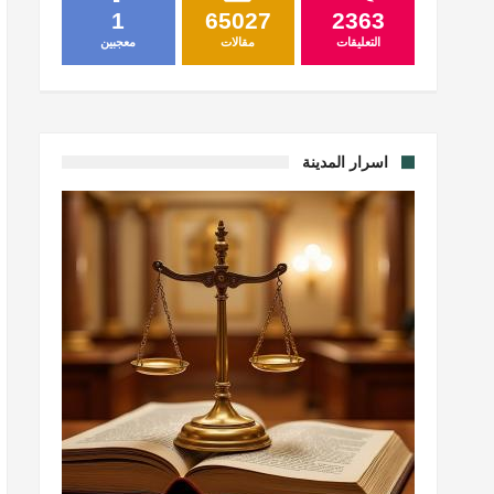
1
65027
2363
التعليقات
مقالات
معجبين
اسرار المدينة