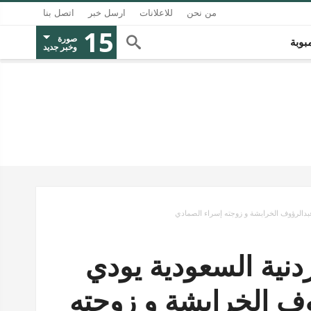
من نحن
للاعلانات
ارسل خبر
اتصل بنا
15
صورة
بوبة
وخبر جديد
بدالرؤوف الخرابشة و زوجته إسراء الصمادي
دنية السعودية يودي
ف الخرابشة و زوجته