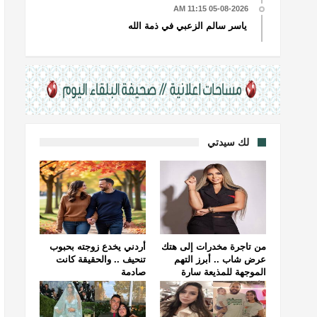
05-08-2026 11:15 AM
ياسر سالم الزعبي في ذمة الله
لك سيدتي
من تاجرة مخدرات إلى هتك
أردني يخدع زوجته بحبوب
عرض شاب .. أبرز التهم
تنحيف .. والحقيقة كانت
الموجهة للمذيعة سارة
صادمة
خليفة