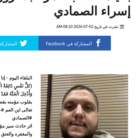
إسراء الصمادي
نشرت في تاريخ
02-07-2026 08:10 AM
المشاركة في Facebook
المشاركة في r
البلقاء اليوم -
إنا
(كلُّ نَفْسٍ ذَائِقَةُ الْم
وَأُدْخِلَ الْجَنَّةَ فَقَدْ 
بقلوب مؤمنه بقضا
تعالى ابن العم 
#الصمادي
اثر حادث سير مؤس
والمغفره والعتق م