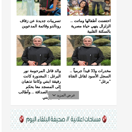
احتضنت أطفالها وماتت ..
تسريبات جديدة عن زفاف
الزلزال ينهي حياة مصرية
رونالدو وقائمة المدعوين
بالسكتة القلبية
مخدرات و33 قيداً جرمياً ..
والد قاتل المرحومة نور
السجل الأسود لقاتل الفتاة
البرغل : المغدورة كانت
"برغل"
رفيقة ابنتي وكانتا تذهبان
إلى المسجد معا بحكم
الجيرة والصداقة .. وأطالب
عرض المزيد
بإعدام إبني