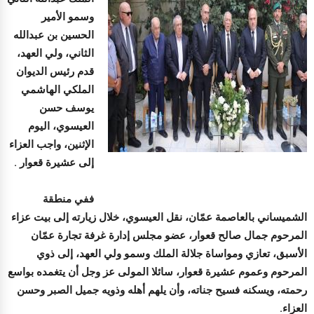
وسمو الأمير
الحسين بن عبدالله
الثاني، ولي العهد،
قدم رئيس الديوان
الملكي الهاشمي
يوسف حسن
العيسوي، اليوم
الإثنين، واجب العزاء
إلى عشيرة قعوار .
ففي منطقة
الشميساني بالعاصمة عمّان، نقل العيسوي، خلال زيارته إلى بيت عزاء
المرحوم جمال صالح قعوار، عضو مجلس إدارة غرفة تجارة عمّان
الأسبق، تعازي ومواساة جلالة الملك وسمو ولي العهد، إلى ذوي
المرحوم وعموم عشيرة قعوار، سائلا المولى عز وجل أن يتغمده بواسع
رحمته، ويسكنه فسيح جناته، وأن يلهم أهله وذويه جميل الصبر وحسن
العزاء.