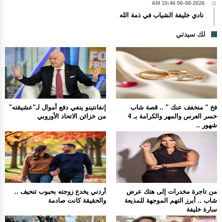
06-08-2026 10:46 AM
نادي خليفة الشياب في ذمة الله
لك سيدتي
فخ " منخفف عنك " .. قصة شاب
إنفانتينو ينفي دفع أموال لـ"عشيقته"
خسر العرس والمهر والكرامة بـ 4
من خزائن الاتحاد الأوروبي
شهور ..
من تاجرة مخدرات إلى هتك عرض
أردني يخدع زوجته بحبوب تنحيف ..
شاب .. أبرز التهم الموجهة للمذيعة
والحقيقة كانت صادمة
سارة خليفة