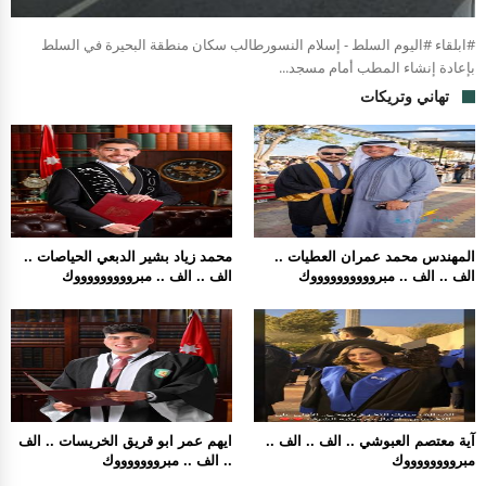
#ابلقاء #اليوم السلط - إسلام النسورطالب سكان منطقة البحيرة في السلط
بإعادة إنشاء المطب أمام مسجد...
تهاني وتريكات
المهندس محمد عمران العطيات ..
محمد زياد بشير الدبعي الحياصات ..
الف .. الف .. مبرووووووووووك
الف .. الف .. مبروووووووووك
آية معتصم العبوشي .. الف .. الف ..
ايهم عمر ابو قريق الخريسات .. الف
مبرووووووووك
.. الف .. مبروووووووك