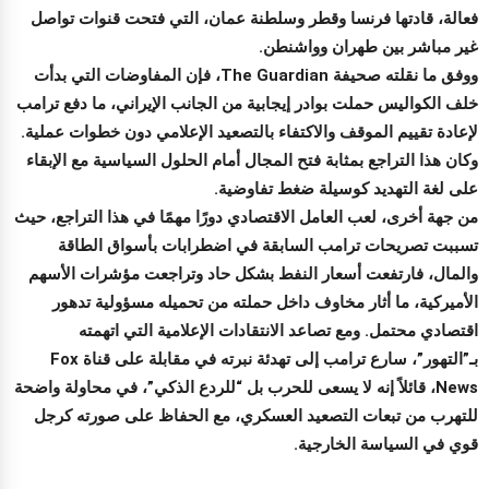
فعالة، قادتها فرنسا وقطر وسلطنة عمان، التي فتحت قنوات تواصل
غير مباشر بين طهران وواشنطن.
ووفق ما نقلته صحيفة The Guardian، فإن المفاوضات التي بدأت
خلف الكواليس حملت بوادر إيجابية من الجانب الإيراني، ما دفع ترامب
لإعادة تقييم الموقف والاكتفاء بالتصعيد الإعلامي دون خطوات عملية.
وكان هذا التراجع بمثابة فتح المجال أمام الحلول السياسية مع الإبقاء
على لغة التهديد كوسيلة ضغط تفاوضية.
من جهة أخرى، لعب العامل الاقتصادي دورًا مهمًا في هذا التراجع، حيث
تسببت تصريحات ترامب السابقة في اضطرابات بأسواق الطاقة
والمال، فارتفعت أسعار النفط بشكل حاد وتراجعت مؤشرات الأسهم
الأميركية، ما أثار مخاوف داخل حملته من تحميله مسؤولية تدهور
اقتصادي محتمل. ومع تصاعد الانتقادات الإعلامية التي اتهمته
بـ”التهور”، سارع ترامب إلى تهدئة نبرته في مقابلة على قناة Fox
News، قائلاً إنه لا يسعى للحرب بل “للردع الذكي”، في محاولة واضحة
للتهرب من تبعات التصعيد العسكري، مع الحفاظ على صورته كرجل
قوي في السياسة الخارجية.