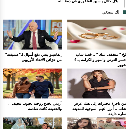
بلال جلال ياسين الفاعوري في ذمة الله
لك سيدتي
فخ " منخفف عنك " .. قصة شاب
إنفانتينو ينفي دفع أموال لـ"عشيقته"
خسر العرس والمهر والكرامة بـ 4
من خزائن الاتحاد الأوروبي
شهور ..
من تاجرة مخدرات إلى هتك عرض
أردني يخدع زوجته بحبوب تنحيف ..
شاب .. أبرز التهم الموجهة للمذيعة
والحقيقة كانت صادمة
سارة خليفة