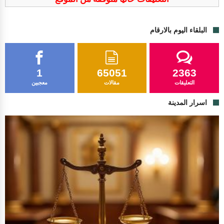
البلقاء اليوم بالارقام
1
65051
2363
التعليقات
مقالات
معجبين
اسرار المدينة