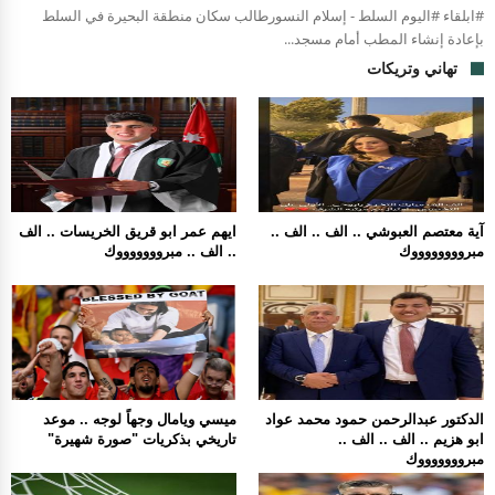
#ابلقاء #اليوم السلط - إسلام النسورطالب سكان منطقة البحيرة في السلط
بإعادة إنشاء المطب أمام مسجد...
تهاني وتريكات
آية معتصم العبوشي .. الف .. الف ..
ايهم عمر ابو قريق الخريسات .. الف
مبرووووووووك
.. الف .. مبروووووووك
الدكتور عبدالرحمن حمود محمد عواد
ميسي ويامال وجهاً لوجه .. موعد
ابو هزيم .. الف .. الف ..
تاريخي بذكريات "صورة شهيرة"
مبروووووووك