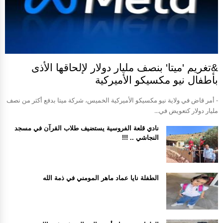
&تغريم 'ميتا' بنصف مليار دولار لإلحاقها الأذى
بأطفال نيو مكسيكو الأميركية
- أمر قاض في ولاية نيو مكسيكو الأميركية الخميس، شركة ميتا بدفع أكثر من نصف
مليار دولار كتعويض في...
نادي قلعة الفروسية يستضيف طلاب القرآن في مسجد
النجاشي .. !!!
الطفلة نايا عماد ماهر المومني في ذمة الله