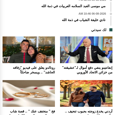
مي موسى العبد السلامه العربيات في ذمة الله
06-08-2026 10:46 AM
نادي خليفة الشياب في ذمة الله
لك سيدتي
إنفانتينو ينفي دفع أموال لـ"عشيقته"
رونالدو يعلق على فيديو "زفافه
من خزائن الاتحاد الأوروبي
الحاشد" .. ويسخر ضاحكاً
أردني يخدع زوجته بحبوب تنحيف ..
فخ " منخفف عنك " .. قصة شاب