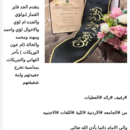
يتقدم الجد فايز
القماز ابولؤي
والجده ام لؤي
والاخوال لؤي واحمد
ومهند ومحمد
والخالة (ام عون
الوريكات ) بأحر
التهاني والتبريكات
بمناسبة تخرج
حفيدتهم وابنة
شقيقتهم
#رفيف #رائد #العطيات
من #الجامعه #الاردنية #كلية #اللغات #الاجنبيه
والى الامام دائما بأذن الله تعالى