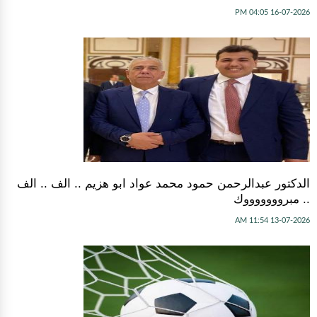
16-07-2026 04:05 PM
الدكتور عبدالرحمن حمود محمد عواد ابو هزيم .. الف .. الف
.. مبروووووووك
13-07-2026 11:54 AM