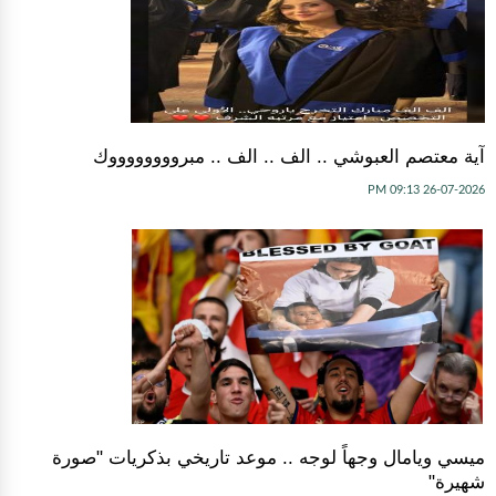
آية معتصم العبوشي .. الف .. الف .. مبرووووووووك
26-07-2026 09:13 PM
ميسي ويامال وجهاً لوجه .. موعد تاريخي بذكريات "صورة
شهيرة"