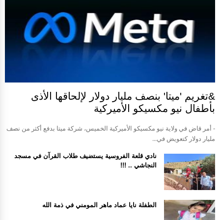
&تغريم 'ميتا' بنصف مليار دولار لإلحاقها الأذى
بأطفال نيو مكسيكو الأميركية
- أمر قاض في ولاية نيو مكسيكو الأميركية الخميس، شركة ميتا بدفع أكثر من نصف
مليار دولار كتعويض في...
نادي قلعة الفروسية يستضيف طلاب القرآن في مسجد
النجاشي .. !!!
الطفلة نايا عماد ماهر المومني في ذمة الله