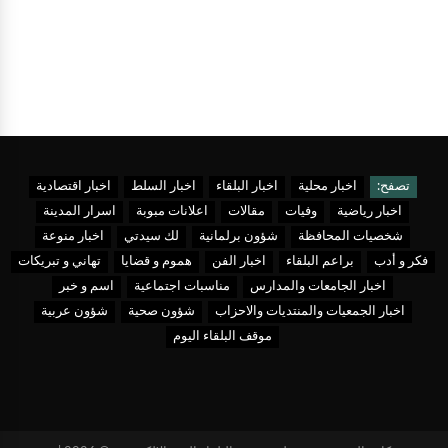
تصفح:
اخبار محلية
اخبار البلقاء
اخبار السلط
اخبار اقتصادية
اخبار رياضية
وفيات
مقالات
اعلانات مبوبة
اسرار المدينة
شخصيات المحافظة
شؤون برلمانية
لك سيدتي
اخبار منوعة
فكر و أدب
براعم البلقاء
اخبار الفن
هموم و قضايا
تهاني و تبريكات
اخبار الجامعات والمدارس
مناسبات اجتماعية
اسم و خبر
اخبار الجمعيات والمنتديات والاحزاب
شؤون صحية
شؤون عربية
موقف البلقاء اليوم