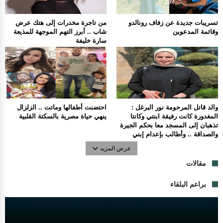
تسريبات جديدة عن زفاف رونالدو
من تاجرة مخدرات إلى هتك عرض
وقائمة المدعوين
شاب .. أبرز التهم الموجهة للمذيعة
سارة خليفة
والد قاتل المرحومة نور البرغل :
احتضنت أطفالها وماتت .. الزلزال
المغدورة كانت رفيقة ابنتي وكانتا
ينهي حياة مصرية بالسكتة القلبية
تذهبان إلى المسجد معا بحكم الجيرة
والصداقة .. وأطالب بإعدام إبني
عرض المزيد
مقالات
براعم البلقاء