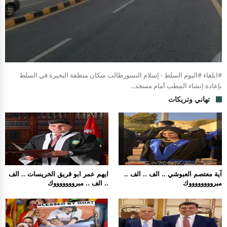
#ابلقاء #اليوم السلط - إسلام النسورطالب سكان منطقة البحيرة في السلط
بإعادة إنشاء المطب أمام مسجد...
تهاني وتريكات
آية معتصم العبوشي .. الف .. الف ..
ايهم عمر ابو قريق الخريسات .. الف
مبرووووووووك
.. الف .. مبروووووووك