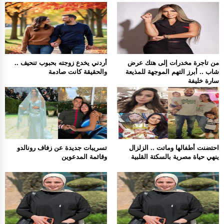
من تاجرة مخدرات إلى هتك عرض
أردني يخدع زوجته بحبوب تنحيف ..
شاب .. أبرز التهم الموجهة للمذيعة
والحقيقة كانت صادمة
سارة خليفة
احتضنت أطفالها وماتت .. الزلزال
تسريبات جديدة عن زفاف رونالدو
ينهي حياة مصرية بالسكتة القلبية
وقائمة المدعوين