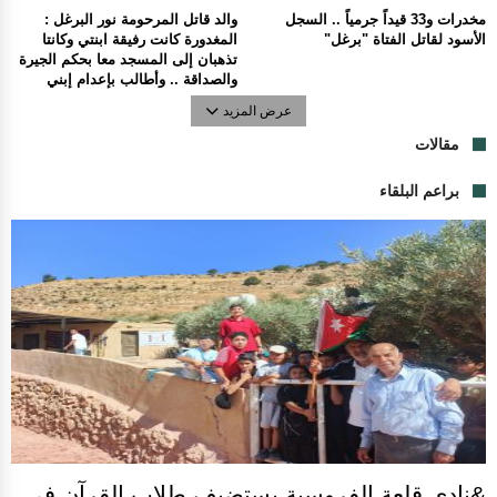
مخدرات و33 قيداً جرمياً .. السجل
والد قاتل المرحومة نور البرغل :
الأسود لقاتل الفتاة "برغل"
المغدورة كانت رفيقة ابنتي وكانتا
تذهبان إلى المسجد معا بحكم الجيرة
والصداقة .. وأطالب بإعدام إبني
عرض المزيد
مقالات
براعم البلقاء
&نادي قلعة الفروسية يستضيف طلاب القرآن في