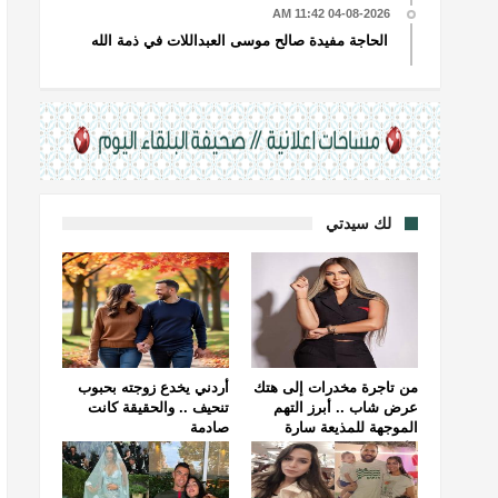
04-08-2026 11:42 AM
الحاجة مفيدة صالح موسى العبداللات في ذمة الله
لك سيدتي
من تاجرة مخدرات إلى هتك
أردني يخدع زوجته بحبوب
عرض شاب .. أبرز التهم
تنحيف .. والحقيقة كانت
الموجهة للمذيعة سارة
صادمة
خليفة