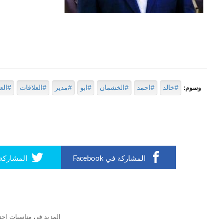
#خالد
#احمد
#الخشمان
#ابو
#مدير
#العلاقات
#الع
وسوم:
المشاركة في Facebook
المشاركة في r
المزيد في مناسبات إجت