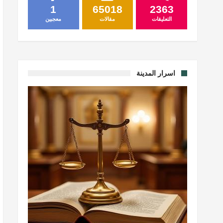
1
65018
2363
التعليقات
مقالات
معجبين
اسرار المدينة