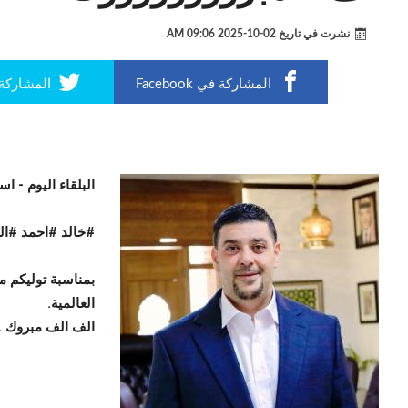
نشرت في تاريخ
02-10-2025 09:06 AM
المشاركة في Facebook
المشاركة في r
البلقاء اليوم -
اسر
#خالد #احمد #ال
بمناسبة توليكم م
العالمية.
الف الف مبروك ..