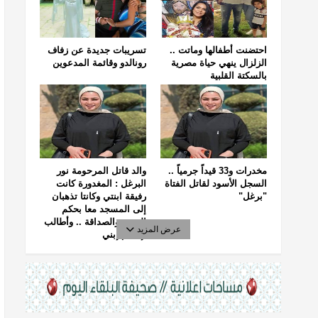
احتضنت أطفالها وماتت ..
تسريبات جديدة عن زفاف
الزلزال ينهي حياة مصرية
رونالدو وقائمة المدعوين
بالسكتة القلبية
مخدرات و33 قيداً جرمياً ..
والد قاتل المرحومة نور
السجل الأسود لقاتل الفتاة
البرغل : المغدورة كانت
"برغل"
رفيقة ابنتي وكانتا تذهبان
إلى المسجد معا بحكم
الجيرة والصداقة .. وأطالب
عرض المزيد
بإعدام إبني