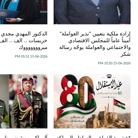
إرادة ملكية بتعيين "نذير العواملة"
الدكتور المهدي مجدي 
أميناً عاماً للمجلس الاقتصادي
خريسات .. الف .. الف 
والاجتماعي والعواملة يوجّه رسالة
مبروووووووك
شكر
15-06-2026 05:51 PM
25-06-2026 10:20 PM
*عشيرة الفواعير بالسلط والمملكة
آل باكيـر يهنئون بمناسب