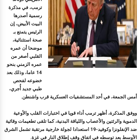
ترمب، في مذكرة
رسمية أصدرها
البيت الأبيض، إن
الرئيس يتمتع بـ
صحة استثنائية،
موضحا أن عمره
القلبي أصغر من
عمره الزمني بنحو
14 عاما، وذلك بعد
خضوعه لفحص
طبي جديد أُجري،
أمس الجمعة، في أحد المستشفيات العسكرية قرب واشنطن.
ووفق المذكرة، أظهر ترمب أداء قويا في اختبارات القلب والأوعية
الدموية والرئتين والأعصاب واللياقة البدنية، كما تلقى تطعيمات وقائية
ضد الإنفلونزا وكوفيد-19 استعدادا لجولة خارجية مرتقبة تشمل الشرق
الأوسط بعد توسطه في اتفاق وقف إطلاق النار في غزة.