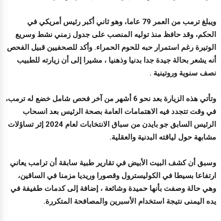
ويبلغ ترمب من العمر 79 عاما، وهو ثاني أكبر رئيس أمريكي في
الحكم، وقد حافظ منذ توليه المنصب على جدول زمني نشط وسريع
الوتيرة رغم استمرار حبه للحوم الحمراء. وأكد للصحفيين قبيل الفحص
أنه يشعر بحالة جيدة جدا بدنيا وذهنيا ، مشيرا إلى أن زيارته للطبيب
نصف سنوية وروتينية .
وتأتي هذه الزيارة بعد نحو 6 أشهر من آخر فحص شامل خضع له ترمب،
في وقت تتجدد فيه الاهتمامات العامة بصحة الرئيس بعد انسحاب
الرئيس السابق جو بايدن من سباق الانتخابات لعام 2024 إثر تساؤلات
مشابهة حول لياقته البدنية والعقلية.
وسبق أن كشف البيت الأبيض في تقارير طبية سابقة أن ترامب يعاني
ارتفاعا بسيطا في الكوليسترول وقصورا وريديا مزمنا في الساقين،
وهي حالة وصفت بأنها حميدة وشائعة ، إضافة إلى كدمات طفيفة في
يده اليمنى نتيجة استخدام الأسبرين والمصافحة المتكررة.