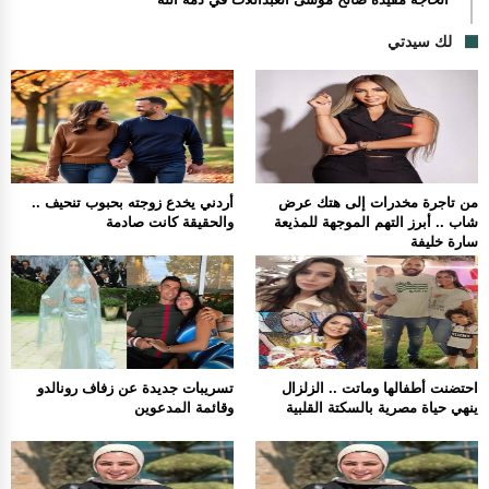
لك سيدتي
من تاجرة مخدرات إلى هتك عرض
أردني يخدع زوجته بحبوب تنحيف ..
شاب .. أبرز التهم الموجهة للمذيعة
والحقيقة كانت صادمة
سارة خليفة
احتضنت أطفالها وماتت .. الزلزال
تسريبات جديدة عن زفاف رونالدو
ينهي حياة مصرية بالسكتة القلبية
وقائمة المدعوين