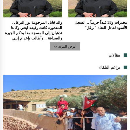
مخدرات و33 قيداً جرمياً .. السجل
والد قاتل المرحومة نور البرغل :
الأسود لقاتل الفتاة "برغل"
المغدورة كانت رفيقة ابنتي وكانتا
تذهبان إلى المسجد معا بحكم الجيرة
والصداقة .. وأطالب بإعدام إبني
عرض المزيد
مقالات
براعم البلقاء