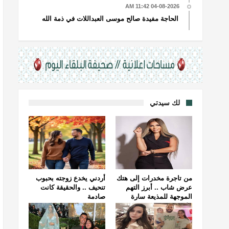
04-08-2026 11:42 AM
الحاجة مفيدة صالح موسى العبداللات في ذمة الله
لك سيدتي
من تاجرة مخدرات إلى هتك
أردني يخدع زوجته بحبوب
عرض شاب .. أبرز التهم
تنحيف .. والحقيقة كانت
الموجهة للمذيعة سارة
صادمة
خليفة