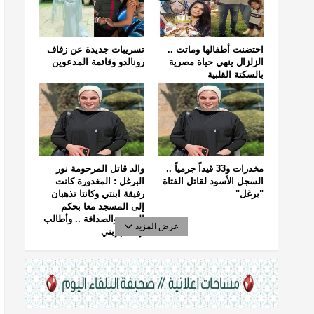
احتضنت أطفالها وماتت ..
تسريبات جديدة عن زفاف
الزلزال ينهي حياة مصرية
رونالدو وقائمة المدعوين
بالسكتة القلبية
مخدرات و33 قيداً جرمياً ..
والد قاتل المرحومة نور
السجل الأسود لقاتل الفتاة
البرغل : المغدورة كانت
"برغل"
رفيقة ابنتي وكانتا تذهبان
إلى المسجد معا بحكم
الجيرة والصداقة .. وأطالب
عرض المزيد
بإعدام إبني