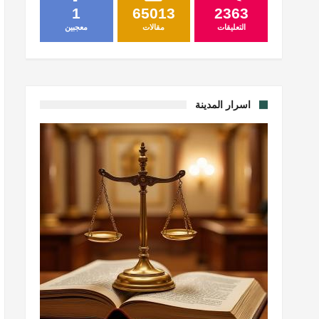
1
65013
2363
التعليقات
مقالات
معجبين
اسرار المدينة