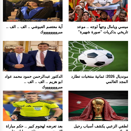
ميسي ويامال وجهاً لوجه .. موعد
آية معتصم العبوشي .. الف .. الف ..
تاريخي بذكريات "صورة شهيرة"
مبرووووووووك
مونديال 2026: ثمانية منتخبات تطارد
الدكتور عبدالرحمن حمود محمد عواد
المجد العالمي
ابو هزيم .. الف .. الف ..
مبروووووووك
لطفي الزعبي يكشف أسباب رحيل
بعد تعرضه لهجوم كبير .. حكم مباراة