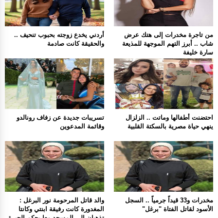
من تاجرة مخدرات إلى هتك عرض
أردني يخدع زوجته بحبوب تنحيف ..
شاب .. أبرز التهم الموجهة للمذيعة
والحقيقة كانت صادمة
سارة خليفة
احتضنت أطفالها وماتت .. الزلزال
تسريبات جديدة عن زفاف رونالدو
ينهي حياة مصرية بالسكتة القلبية
وقائمة المدعوين
مخدرات و33 قيداً جرمياً .. السجل
والد قاتل المرحومة نور البرغل :
الأسود لقاتل الفتاة "برغل"
المغدورة كانت رفيقة ابنتي وكانتا
تذهبان إلى المسجد معا بحكم الجيرة