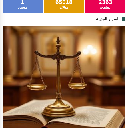
1
65018
2363
التعليقات
مقالات
معجبين
اسرار المدينة