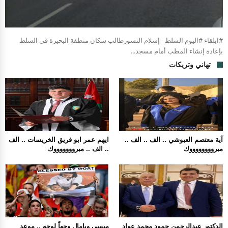
#ابلقاء #اليوم السلط - إسلام النسورطالب سكان منطقة البحيرة في السلط
بإعادة إنشاء المطب أمام مسجد...
تهاني وتريكات
آية معتصم العبوشي .. الف .. الف ..
ايهم عمر ابو قريق الخريسات .. الف
مبرووووووووك
.. الف .. مبروووووووك
الدكتور عبدالرحمن حمود محمد عواد
ميسي ويامال وجهاً لوجه .. موعد