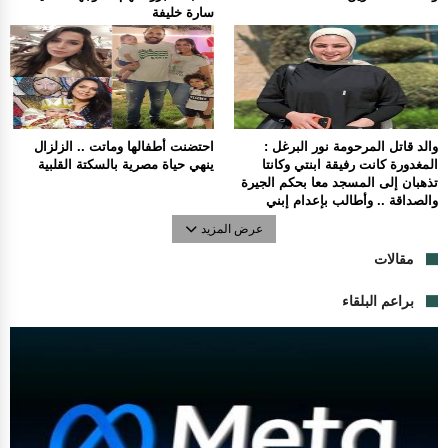
سارة خليفة
والد قاتل المرحومة نور البرغل :
احتضنت أطفالها وماتت .. الزلزال
المغدورة كانت رفيقة ابنتي وكانتا
ينهي حياة مصرية بالسكتة القلبية
تذهبان إلى المسجد معا بحكم الجيرة
والصداقة .. وأطالب بإعدام إبني
عرض المزيد
مقالات
براعم البلقاء