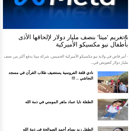
&تغريم 'ميتا' بنصف مليار دولار لإلحاقها الأذى
بأطفال نيو مكسيكو الأميركية
- أمر قاض في ولاية نيو مكسيكو الأميركية الخميس، شركة ميتا بدفع أكثر من نصف
مليار دولار كتعويض في...
نادي قلعة الفروسية يستضيف طلاب القرآن في مسجد
النجاشي .. !!!
الطفلة نايا عماد ماهر المومني في ذمة الله
الطفل زيد بسام أحمد الصوالحة في ذمة الله