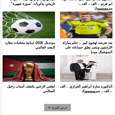
ابو هزيم .. الف .. الف ..
تاريخي بذكريات "صورة شهيرة"
مبروووووووك
بعد تعرضه لهجوم كبير .. حكم مباراة
مونديال 2026: ثمانية منتخبات تطارد
الارجنتين ومصر يغلق حساباته على
المجد العالمي
السوشيال ميديا
الدكتوره سارة ابراهيم الجزازي .. الف
لطفي الزعبي يكشف أسباب رحيل
.. الف .. مبروووووووك
السلامي
عرض المزيد