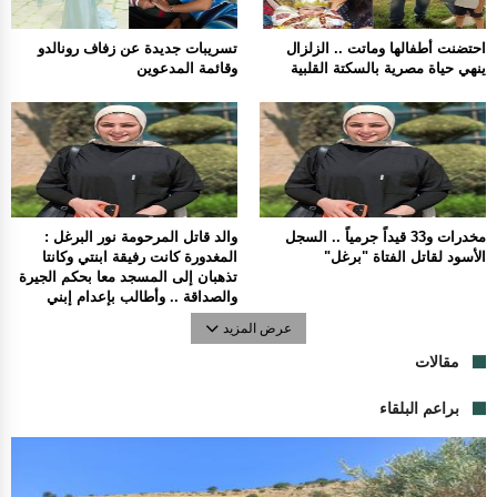
احتضنت أطفالها وماتت .. الزلزال
تسريبات جديدة عن زفاف رونالدو
ينهي حياة مصرية بالسكتة القلبية
وقائمة المدعوين
مخدرات و33 قيداً جرمياً .. السجل
والد قاتل المرحومة نور البرغل :
الأسود لقاتل الفتاة "برغل"
المغدورة كانت رفيقة ابنتي وكانتا
تذهبان إلى المسجد معا بحكم الجيرة
والصداقة .. وأطالب بإعدام إبني
عرض المزيد
مقالات
براعم البلقاء