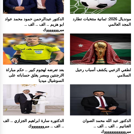
مونديال 2026: ثمانية منتخبات تطارد
الدكتور عبدالرحمن حمود محمد عواد
المجد العالمي
ابو هزيم .. الف .. الف ..
مبروووووووك
لطفي الزعبي يكشف أسباب رحيل
بعد تعرضه لهجوم كبير .. حكم مباراة
السلامي
الارجنتين ومصر يغلق حساباته على
السوشيال ميديا
الدكتور عبد الله محمد الصوان
الدكتوره سارة ابراهيم الجزازي .. الف
الغنانيم .. الف .. الف ..
.. الف .. مبروووووووك
مبرووووووووووووك