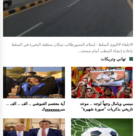
#ابلقاء #اليوم السلط - إسلام النسورطالب سكان منطقة البحيرة في السلط
بإعادة إنشاء المطب أمام مسجد...
تهاني وتريكات
ميسي ويامال وجهاً لوجه .. موعد
آية معتصم العبوشي .. الف .. الف ..
تاريخي بذكريات "صورة شهيرة"
مبرووووووووك