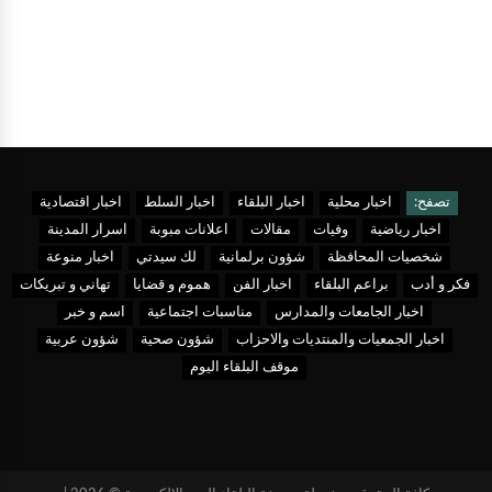
تصفح:
اخبار محلية
اخبار البلقاء
اخبار السلط
اخبار اقتصادية
اخبار رياضية
وفيات
مقالات
اعلانات مبوبة
اسرار المدينة
شخصيات المحافظة
شؤون برلمانية
لك سيدتي
اخبار منوعة
فكر و أدب
براعم البلقاء
اخبار الفن
هموم و قضايا
تهاني و تبريكات
اخبار الجامعات والمدارس
مناسبات اجتماعية
اسم و خبر
اخبار الجمعيات والمنتديات والاحزاب
شؤون صحية
شؤون عربية
موقف البلقاء اليوم