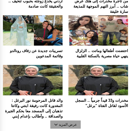
من تاجرة مخدرات إلى هتك عرض
أردني يخدع زوجته بحبوب تنحيف ..
شاب .. أبرز التهم الموجهة للمذيعة
والحقيقة كانت صادمة
سارة خليفة
احتضنت أطفالها وماتت .. الزلزال
تسريبات جديدة عن زفاف رونالدو
ينهي حياة مصرية بالسكتة القلبية
وقائمة المدعوين
مخدرات و33 قيداً جرمياً .. السجل
والد قاتل المرحومة نور البرغل :
الأسود لقاتل الفتاة "برغل"
المغدورة كانت رفيقة ابنتي وكانتا
تذهبان إلى المسجد معا بحكم الجيرة
والصداقة .. وأطالب بإعدام إبني
عرض المزيد