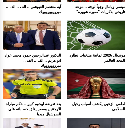
ميسي ويامال وجهاً لوجه .. موعد
آية معتصم العبوشي .. الف .. الف ..
تاريخي بذكريات "صورة شهيرة"
مبرووووووووك
مونديال 2026: ثمانية منتخبات تطارد
الدكتور عبدالرحمن حمود محمد عواد
المجد العالمي
ابو هزيم .. الف .. الف ..
مبروووووووك
لطفي الزعبي يكشف أسباب رحيل
بعد تعرضه لهجوم كبير .. حكم مباراة
السلامي
الارجنتين ومصر يغلق حساباته على
السوشيال ميديا