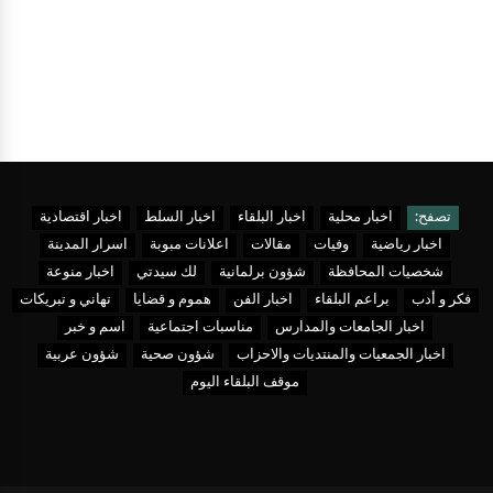
تصفح:
اخبار محلية
اخبار البلقاء
اخبار السلط
اخبار اقتصادية
اخبار رياضية
وفيات
مقالات
اعلانات مبوبة
اسرار المدينة
شخصيات المحافظة
شؤون برلمانية
لك سيدتي
اخبار منوعة
فكر و أدب
براعم البلقاء
اخبار الفن
هموم و قضايا
تهاني و تبريكات
اخبار الجامعات والمدارس
مناسبات اجتماعية
اسم و خبر
اخبار الجمعيات والمنتديات والاحزاب
شؤون صحية
شؤون عربية
موقف البلقاء اليوم