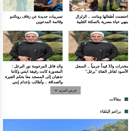
احتضنت أطفالها وماتت .. الزلزال
تسريبات جديدة عن زفاف رونالدو
ينهي حياة مصرية بالسكتة القلبية
وقائمة المدعوين
مخدرات و33 قيداً جرمياً .. السجل
والد قاتل المرحومة نور البرغل :
الأسود لقاتل الفتاة "برغل"
المغدورة كانت رفيقة ابنتي وكانتا
تذهبان إلى المسجد معا بحكم الجيرة
والصداقة .. وأطالب بإعدام إبني
عرض المزيد
مقالات
براعم البلقاء