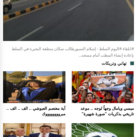
#ابلقاء #اليوم السلط - إسلام النسورطالب سكان منطقة البحيرة في السلط
بإعادة إنشاء المطب أمام مسجد...
تهاني وتريكات
ميسي ويامال وجهاً لوجه .. موعد
آية معتصم العبوشي .. الف .. الف ..
تاريخي بذكريات "صورة شهيرة"
مبرووووووووك