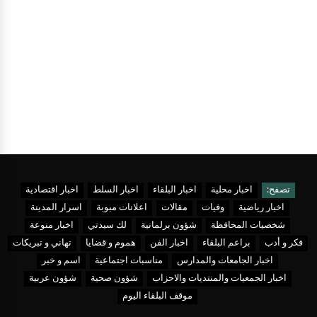
تصفح:
اخبار محلية
اخبار البلقاء
اخبار السلط
اخبار اقتصادية
اخبار رياضية
وفيات
مقالات
اعلانات مبوبة
اسرار المدينة
شخصيات المحافظة
شؤون برلمانية
لك سيدتي
اخبار منوعة
فكر و أدب
براعم البلقاء
اخبار الفن
هموم و قضايا
تهاني و تبريكات
اخبار الجامعات والمدارس
مناسبات اجتماعية
اسم و خبر
اخبار الجمعيات والمنتديات والاحزاب
شؤون صحية
شؤون عربية
موقف البلقاء اليوم