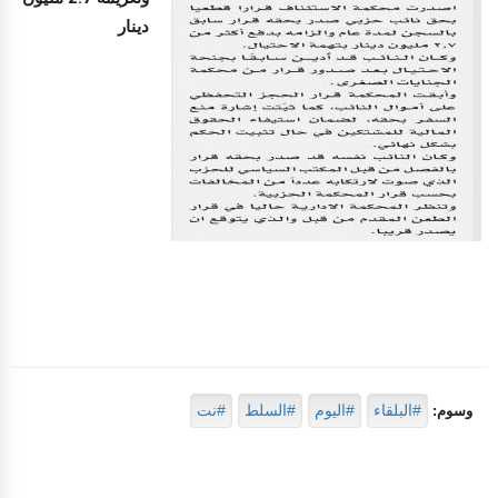
دينار
#البلقاء
#اليوم
#السلط
#نت
وسوم: