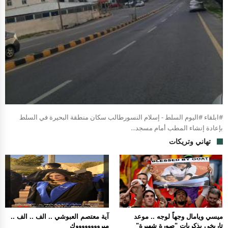
#ابلقاء #اليوم السلط - إسلام النسورطالب سكان منطقة البحيرة في السلط
بإعادة إنشاء المطب أمام مسجد...
تهاني وتريكات
ميسي ويامال وجهاً لوجه .. موعد
آية معتصم العبوشي .. الف .. الف ..
تاريخي بذكريات "صورة شهيرة"
مبرووووووووك