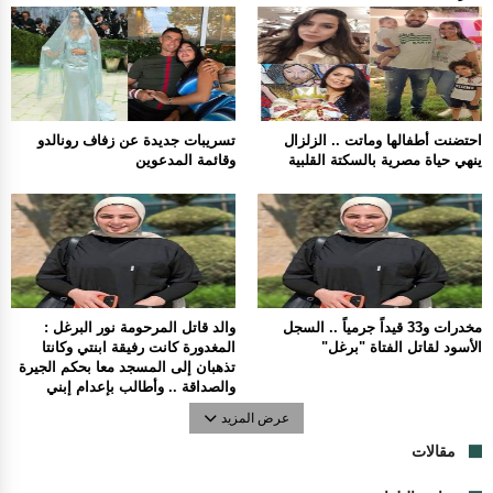
احتضنت أطفالها وماتت .. الزلزال
تسريبات جديدة عن زفاف رونالدو
ينهي حياة مصرية بالسكتة القلبية
وقائمة المدعوين
مخدرات و33 قيداً جرمياً .. السجل
والد قاتل المرحومة نور البرغل :
الأسود لقاتل الفتاة "برغل"
المغدورة كانت رفيقة ابنتي وكانتا
تذهبان إلى المسجد معا بحكم الجيرة
والصداقة .. وأطالب بإعدام إبني
عرض المزيد
مقالات