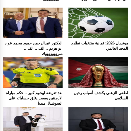
مونديال 2026: ثمانية منتخبات تطارد
الدكتور عبدالرحمن حمود محمد عواد
المجد العالمي
ابو هزيم .. الف .. الف ..
مبروووووووك
لطفي الزعبي يكشف أسباب رحيل
بعد تعرضه لهجوم كبير .. حكم مباراة
السلامي
الارجنتين ومصر يغلق حساباته على
السوشيال ميديا