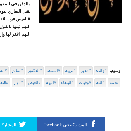
والدفن في المقبر
تقبل التعازي ليو
#العيص قرب #دوا
اللهم ثبتها بالقول
اللهم اغفر لها وا
#والدة
#مدير
#تربية
#السلط
#الدكتور
#سالم
#الش
وسوم:
#ذمة
#الله
#وفيات
#البلقاء
#اليوم
#العيص
#دوار
#النقا
المشاركة في Facebook
المشاركة في r