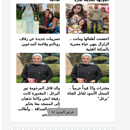
خليفة
احتضنت أطفالها وماتت ..
تسريبات جديدة عن زفاف
الزلزال ينهي حياة مصرية
رونالدو وقائمة المدعوين
بالسكتة القلبية
مخدرات و33 قيداً جرمياً ..
والد قاتل المرحومة نور
السجل الأسود لقاتل الفتاة
البرغل : المغدورة كانت
"برغل"
رفيقة ابنتي وكانتا تذهبان
إلى المسجد معا بحكم
الجيرة والصداقة .. وأطالب
عرض المزيد
بإعدام إبني