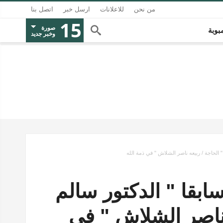
من نحن
للاعلانات
ارسل خبر
اتصل بنا
15
صورة
بوبة
وخبر جديد
" الحاجة / ربيعه ناصر الشلاش " في ذمة الله
ابقا " الدكتور سالم
 ناصر الشلاش " في