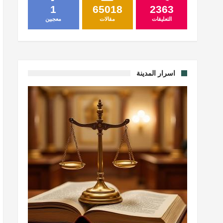
1
65018
2363
التعليقات
مقالات
معجبين
اسرار المدينة