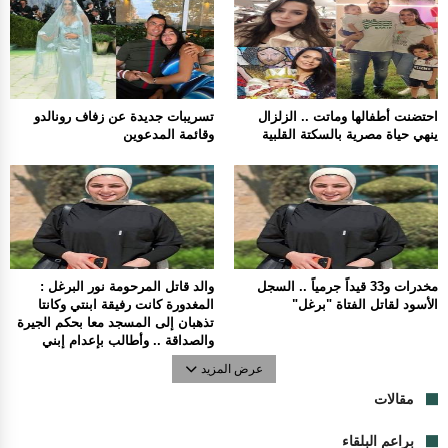
احتضنت أطفالها وماتت .. الزلزال
تسريبات جديدة عن زفاف رونالدو
ينهي حياة مصرية بالسكتة القلبية
وقائمة المدعوين
مخدرات و33 قيداً جرمياً .. السجل
والد قاتل المرحومة نور البرغل :
الأسود لقاتل الفتاة "برغل"
المغدورة كانت رفيقة ابنتي وكانتا
تذهبان إلى المسجد معا بحكم الجيرة
والصداقة .. وأطالب بإعدام إبني
عرض المزيد
مقالات
براعم البلقاء