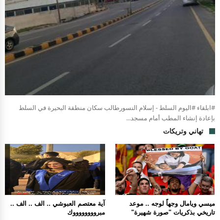
#ابلقاء #اليوم السلط - إسلام النسورطالب سكان منطقة البحيرة في السلط
بإعادة إنشاء المطب أمام مسجد...
تهاني وتريكات
ميسي ويامال وجهاً لوجه .. موعد
آية معتصم العبوشي .. الف .. الف ..
تاريخي بذكريات "صورة شهيرة"
مبرووووووووك