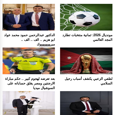
مونديال 2026: ثمانية منتخبات تطارد
الدكتور عبدالرحمن حمود محمد عواد
المجد العالمي
ابو هزيم .. الف .. الف ..
مبروووووووك
لطفي الزعبي يكشف أسباب رحيل
بعد تعرضه لهجوم كبير .. حكم مباراة
السلامي
الارجنتين ومصر يغلق حساباته على
السوشيال ميديا