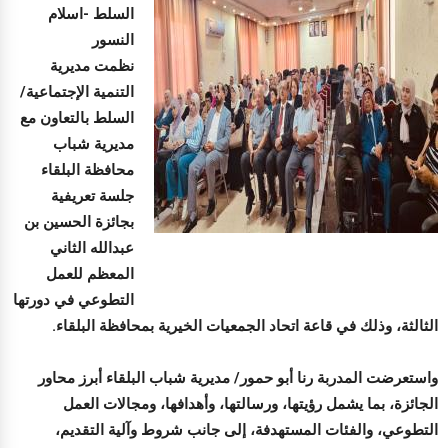
السلط -اسلام
النسور
نظمت مديرية
التنمية الإجتماعية/
السلط بالتعاون مع
مديرية شباب
محافظة البلقاء
جلسة تعريفية
بجائزة الحسين بن
عبدالله الثاني
المعظم للعمل
التطوعي في دورتها
الثالثة، وذلك في قاعة اتحاد الجمعيات الخيرية بمحافظة البلقاء.
واستعرضت المدربة رنا أبو حمور/ مديرية شباب البلقاء أبرز محاور
الجائزة، بما يشمل رؤيتها، ورسالتها، وأهدافها، ومجالات العمل
التطوعي، والفئات المستهدفة، إلى جانب شروط وآلية التقديم،