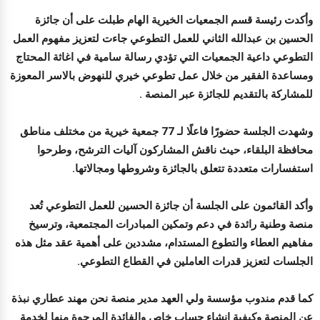
وأكدت رئيسة قسم الجمعيات الخيرية الهام طبلت على أن جائزة
الحسين بن عبدالله الثاني للعمل التطوعي جاءت لتعزيز مفهوم العمل
التطوعي داعية الجمعيات التي تؤدي رسالة سامية في اغاثة المحتاج
ومساعدة الفقير من خلال عمل تطوعي خيري للنهوض بالاسر المعوزة
للمشاركة بالتقديم للجائزة عبر المنصة .
وشهدت الجلسة حضورًا فاعلًا لـ 77 جمعية خيرية من مختلف مناطق
محافظة البلقاء، حيث ناقش المشاركون آليات الترشح، وطرحوا
استفسارات متعددة تتعلق بالجائزة وشروطها ومجالاتها.
وأكد القائمون على الجلسة أن جائزة الحسين للعمل التطوعي تُعد
منصة وطنية رائدة في دعم وتمكين المبادرات المجتمعية، وترسيخ
مفاهيم العطاء والتطوع المستدام، مشددين على أهمية عقد مثل هذه
الجلسات لتعزيز قدرات العاملين في القطاع التطوعي.
كما قدم مندوب مؤسسة ولي العهد مدير منصة نحن مهند عطاري نبذة
عن المنصة وكيفية انشاء حساب خاص والفائدة المرجوة منها لخدمة