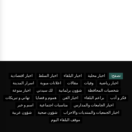
تصفح:
اخبار محلية
اخبار البلقاء
اخبار السلط
اخبار اقتصادية
اخبار رياضية
وفيات
مقالات
اعلانات مبوبة
اسرار المدينة
شخصيات المحافظة
شؤون برلمانية
لك سيدتي
اخبار منوعة
فكر و أدب
براعم البلقاء
اخبار الفن
هموم و قضايا
تهاني و تبريكات
اخبار الجامعات والمدارس
مناسبات اجتماعية
اسم و خبر
اخبار الجمعيات والمنتديات والاحزاب
شؤون صحية
شؤون عربية
موقف البلقاء اليوم