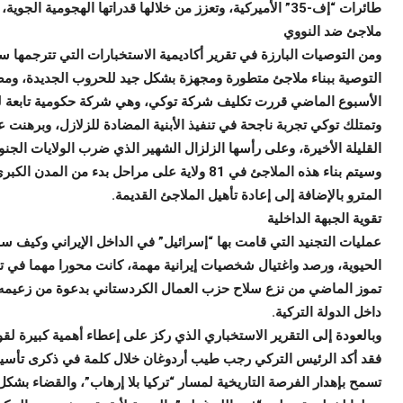
طائرات “إف-35” الأميركية، وتعزز من خلالها قدراتها الهجومية الجوية، وتكمل بها القطعة الناقصة في أسطولها من المقاتلات.
ملاجئ ضد النووي
ومن التوصيات البارزة في تقرير أكاديمية الاستخبارات التي تترجمها 
التوصية ببناء ملاجئ متطورة ومجهزة بشكل جيد للحروب الجديدة، ومضاد
الأسبوع الماضي قررت تكليف شركة توكي، وهي شركة حكومية تابعة لوزارة
وتمتلك توكي تجربة ناجحة في تنفيذ الأبنية المضادة للزلازل، وبرهنت ع
القليلة الأخيرة، وعلى رأسها الزلزال الشهير الذي ضرب الولايات الجنوبية ع
وسيتم بناء هذه الملاجئ في 81 ولاية على مراحل بد
المترو بالإضافة إلى إعادة تأهيل الملاجئ القديمة.
تقوية الجبهة الداخلية
عمليات التجنيد التي قامت بها “إسرائيل” في الداخل الإيراني وكيف 
الحيوية، ورصد واغتيال شخصيات إيرانية مهمة، كانت محورا مهما في ت
تموز الماضي من نزع سلاح حزب العمال الكردستاني بدعوة من زعيمه ع
داخل الدولة التركية.
وبالعودة إلى التقرير الاستخباري الذي ركز على إعطاء أهمية كبيرة لقو
فقد أكد الرئيس التركي رجب طيب أردوغان خلال كلمة في ذكرى تأسيس 
تسمح بإهدار الفرصة التاريخية لمسار “تركيا بلا إرهاب”، والقضاء بشكل