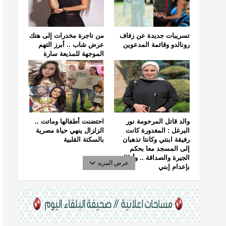
تسريبات جديدة عن زفاف
من تاجرة مخدرات إلى هتك
رونالدو وقائمة المدعوين
عرض شاب .. أبرز التهم
الموجهة للمذيعة سارة
خليفة
والد قاتل المرحومة نور
احتضنت أطفالها وماتت ..
البرغل : المغدورة كانت
الزلزال ينهي حياة مصرية
رفيقة ابنتي وكانتا تذهبان
بالسكتة القلبية
إلى المسجد معا بحكم
الجيرة والصداقة .. وأطالب
عرض المزيد
بإعدام إبني