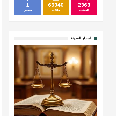
1
65040
2363
التعليقات
مقالات
معجبين
اسرار المدينة