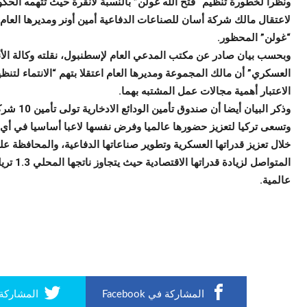
لاعتقال مالك شركة أسان للصناعات الدفاعية أمين أونر ومديرها الع
“غولن” المحظور.
وبحسب بيان صادر عن مكتب المدعي العام لإسطنبول، نقلته وكالة ال
العسكري” أن مالك المجموعة ومديرها العام اعتقلا بتهم “الانتماء لت
الاعتبار أهمية مجالات عمل المشتبه بهما.
وذكر البيان أيضا أن صندوق تأمين الودائع الادخارية تولى تأمين 10 شركات تعمل تحت مجموعة أسان.
وتسعى تركيا لتعزيز حضورها عالميا وفرض نفسها لاعبا أساسيا في أي 
خلال تعزيز قدراتها العسكرية وتطوير صناعاتها الدفاعية، والمحافظة ع
عالمية.
المشاركة في Facebook
المشاركة في r