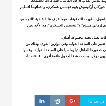
ونظرا لخطورة تنظيم “فتح الله غولن” بالنسبة لأنقرة حيث تتهمه الحكومة بتدبير انقلاب 2016 الفاشل، فقد قادت تحقيقات
ام جوركان أوكوموش بتهم تجسس عسكري، وانتمائهما لتنظيم
أناضول، أظهرت التحقيقات فيما عرف علنا بقضية “التجسس
نظيم إرهابي مسلح” و”التجسس العسكري”، مع الأخذ بعين
تغيير على الساحة الدولية وفي موازين القوى، وذلك من
لى حضورها الفاعل دبلوماسيا على الساحة الدولية، وعملها
المتواصل لزيادة قدراتها الاقتصادية حيث يتجاوز ناتجها المحلي 1.3 تريليون دولار، وحددت هدفا لدخول قائمة أقوى 10 اقتصادات
Twitte