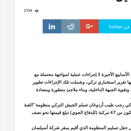
2744
Twitte
اتخذت تركيا خلال الأسابيع الأخيرة 3 إجراءات عملية لمواجهة محتملة مع
ليها تقرير استخباري تركي، وشملت تلك الإجراءات تطوير
وتقوية الجبهة الداخلية، وبناء ملاجئ متطورة ومضادة
ركي رجب طيب أردوغان تسلم الجيش التركي منظومة “القبة
الفولاذية” التي تتكون من 47 مركبة (للدفاع الجوي) تبلغ قيمتها نحو نصف
ال حفل تسليم المنظومة الذي أقيم بمقر شركة أسيلسان