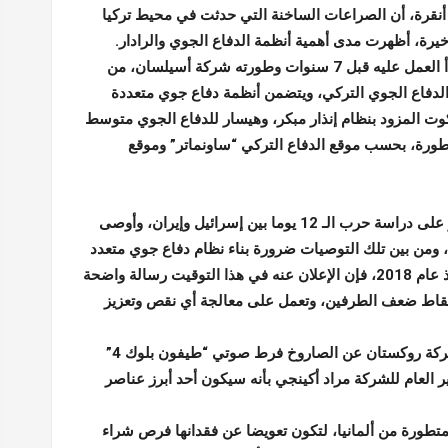
 أنقرة، أن الصراعات الساخنة التي حدثت في محيط تركيا
خيرة، أظهرت مدى أهمية أنظمة الدفاع الجوي والرادار.
المشروع الذي بدأ العمل عليه قبل 7 سنوات وطورته شركة أسيلسان، من
الدفاع الجوي التركي، ويتضمن أنظمة دفاع جوي متعددة
ت المزود بنظام إنذار مبكر، وهيسار للدفاع الجوي متوسط
طورة، بحسب موقع الدفاع التركي “ساونماتر” وموقع
بعد أقل من شهر على ظهور تقرير لأكاديمية الاستخبارات التركية ارتكز على دراسة حرب الـ 12 يوما بين إسرائيل وإيران، وأوصى
، ومن بين تلك التوصيات ضرورة بناء نظام دفاع جوي متعدد
الطبقات، ورغم أن مشروع “القبة الفولاذية” بدأ العمل على تطويره منذ عام 2018، فإن الإعلان عنه في هذا التوقيت رسالة واضحة
ونقاط ضعف الطرفين، وتعمل على معالجة أي نقص وتعزيز
كما حظيت الأنظمة الهجومية بحصة في الخطط التركية، فقد أعلنت شركة روكستان عن الصاروخ فرط صوتي “طيفون بلوك 4”
إلى 7200 كيلوغرام، ووصفه المدير العام للشركة مراد أكينجي بأنه سيكون أحد أبرز عناصر
فقة شراء 40 طائرة “يوروفايتر” المتطورة من ألمانيا، لتكون تعويضا عن فقدانها فرص شراء