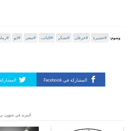
#عشيرة
#خرفان
#تشكر
#النائب
#معتز
#ابو
#رمان
وسوم:
المشاركة في Facebook
المشاركة في r
المزيد في شؤون برل