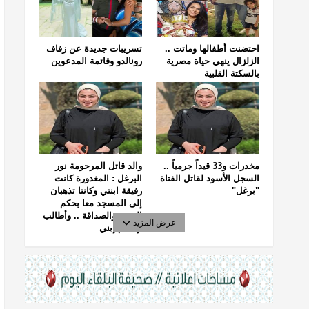
احتضنت أطفالها وماتت ..
تسريبات جديدة عن زفاف
الزلزال ينهي حياة مصرية
رونالدو وقائمة المدعوين
بالسكتة القلبية
مخدرات و33 قيداً جرمياً ..
والد قاتل المرحومة نور
السجل الأسود لقاتل الفتاة
البرغل : المغدورة كانت
"برغل"
رفيقة ابنتي وكانتا تذهبان
إلى المسجد معا بحكم
الجيرة والصداقة .. وأطالب
عرض المزيد
بإعدام إبني