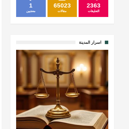
1
65023
2363
التعليقات
مقالات
معجبين
اسرار المدينة