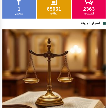
1
65051
2363
التعليقات
مقالات
معجبين
اسرار المدينة