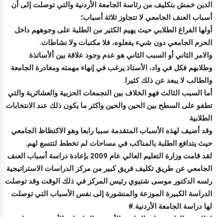
الدين خمش بتكليف من رئاسة الجامعة الأردنية والتي توصلت إلى أن
أسباب العنف الجامعي لا تتجاوز ثلاثة أسباب؛
أولها الفراغ الطلابي حيث يهيم الكثير من الطلبة على وجوههم داخل
الحرم الجامعي دون شيء يفعلوه، فلا مكتبات ولا نشاطات.
والامر الثاني أو السبب الثاني هو عدم وجود علاقة بين ألأساتذة
وطلابهم فكل في واد، الأستاذ يرغب في إنهاء مهمته ومغادرة الجامعة
والطالب لا يبعد عن ذلك كثيرا.
أما السبب الثالث فهو الخلاف بين التجمعات الحزبية والعشائرية والتي
تطفو على السطح بين الحين والحين واكثر ما يكون ذلك عند الانتخابات
الطلابية
وقد أضيف لهذه الأسباب المتقدمة سببا رابعا وهو الاكتظاظ الجامعي
حيث يتدافع الطلبة بالمناكب في مساحات لم تخطط لتتسع لهم.
لقد قامت وزارة التعليم العالي عام 2009 بإعادة دراسة أسباب العنف
الجامعي عن طريق تكليف فريق كبير من مركز الدراسات الاستراتيجية
رئسه الدكتور موسى شتيوي رئيس المركز في ذلك الوقت وقد توصلت
الدراسة الكبيرة الموزعة والمنشورة إلى نفس الأسباب التي توصلت
لها دراسة الجامعة الأردنية.#