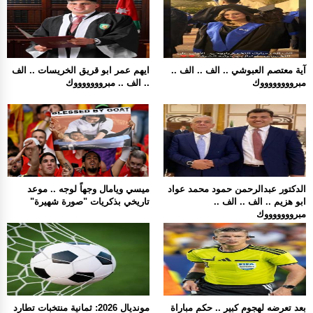
آية معتصم العبوشي .. الف .. الف ..
ايهم عمر ابو قريق الخريسات .. الف
مبرووووووووك
.. الف .. مبروووووووك
الدكتور عبدالرحمن حمود محمد عواد
ميسي ويامال وجهاً لوجه .. موعد
ابو هزيم .. الف .. الف ..
تاريخي بذكريات "صورة شهيرة"
مبروووووووك
بعد تعرضه لهجوم كبير .. حكم مباراة
مونديال 2026: ثمانية منتخبات تطارد