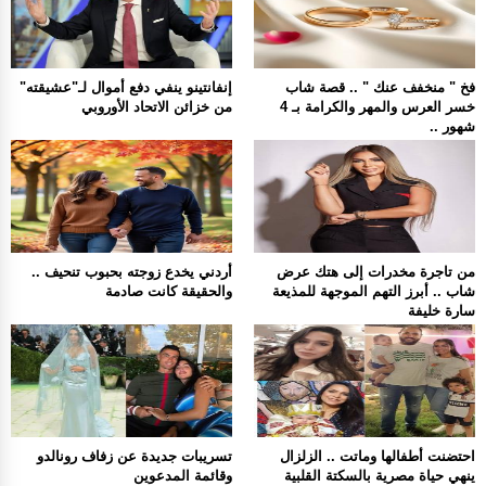
فخ " منخفف عنك " .. قصة شاب
إنفانتينو ينفي دفع أموال لـ"عشيقته"
خسر العرس والمهر والكرامة بـ 4
من خزائن الاتحاد الأوروبي
شهور ..
من تاجرة مخدرات إلى هتك عرض
أردني يخدع زوجته بحبوب تنحيف ..
شاب .. أبرز التهم الموجهة للمذيعة
والحقيقة كانت صادمة
سارة خليفة
احتضنت أطفالها وماتت .. الزلزال
تسريبات جديدة عن زفاف رونالدو
ينهي حياة مصرية بالسكتة القلبية
وقائمة المدعوين