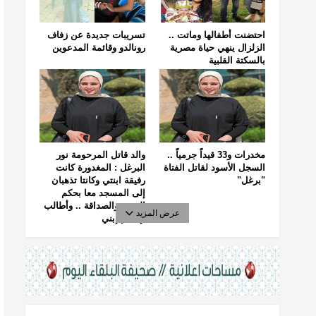
احتضنت أطفالها وماتت ..
تسريبات جديدة عن زفاف
الزلزال ينهي حياة مصرية
رونالدو وقائمة المدعوين
بالسكتة القلبية
مخدرات و33 قيداً جرمياً ..
والد قاتل المرحومة نور
السجل الأسود لقاتل الفتاة
البرغل : المغدورة كانت
"برغل"
رفيقة ابنتي وكانتا تذهبان
إلى المسجد معا بحكم
الجيرة والصداقة .. وأطالب
عرض المزيد
بإعدام إبني