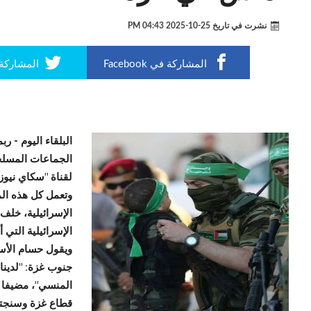
نشرت في تاريخ
25-10-2025 04:43 PM
المشاركة في Facebook
المشاركة في r
البلقاء اليوم -
ربم
الجماعات المسلح
لقناة "سكاي نيوز"
وتعمل كل هذه ال
الإسرائيلية، خلف
الإسرائيلية التي
ويقول حسام الأس
جنوب غزة: "لدين
المنسي"، مضيفا "
قطاع غزة وسنجتم