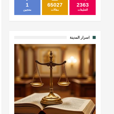
1
65027
2363
التعليقات
مقالات
معجبين
اسرار المدينة