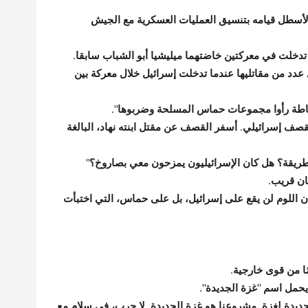
 الأسطل قيامه بتنسيق العمليات العسكرية مع الجيش
دخلت في معركتين خاضتهما ميليشيا أبو الشباب سابقا.
دد من مقاتليها عندما تدخلت إسرائيل خلال معركة بين
 ببساطة رأوا مجموعات حماس المسلحة وضربوها".
صف إسرائيلي. أسفر القصف عن مقتل ابنته نهاد، البالغة
لطريقة؟ هل كان الإسرائيليون يمزحون معي بصاروخ؟"
ان قريب.
ن اللوم لن يقع على إسرائيل، بل على حماس، التي اختبأت
ا من قوى خارجية.
حمل اسم "غزة الجديدة".
لجديدة لغزة. مشروعنا هو غزة الجديدة. لا حرب، في سلام مع