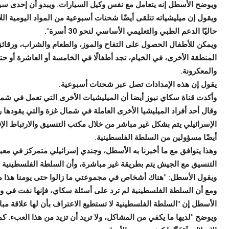
ويوضح الأسطل إنه يتعامل مع نفس وكيل السيارات. ويبدو أن إحدى سيارا
ويقول إن ميليشياته تتلقى أيضًا شحنات أسبوعية من المواد اليومية ال
حاليًا الدعم الطبي والتعليمي الأساسي لنحو 30 أسرة".
ويمكن للأطفال الحصول على التفاح والموز، والطعام والشراب، ورقا
المنطقة الأخرى، في الخيام، تجد أطفالًا في الخامسة أو العاشرة أو
والمعكرونة.
يقول إن هذه الإمدادات تصل عبر شحنات أسبوعية.
وأكدت قناة سكاي نيوز أيضا أن الميليشيات الأخرى التي تعمل في شما
وقال أحد أفراد الميليشيا الأخرى العاملة في شمال غزة والتي يقوده
الإسرائيلي يتم بشكل غير مباشر من خلال مكتب التنسيق والارتباط الإق
أيضًا مسؤولين من السلطة الفلسطينية.
وهذا يتوافق مع ما أخبرنا به الأسطل، وجندي إسرائيلي متمركز في معبر
التنسيق مع الجيش يتم بطريقة غير مباشرة، وأن السلطة الفلسطينية تل
ويقول الأسطل: "هناك أشخاص في مجموعتي ما زالوا حتى يومنا هذا م
ومع أن السلطة الفلسطينية لم ترد على أسئلة سكاي، فإنها نفت في وقت
الأسطل إن "السلطة الفلسطينية لا تستطيع الاعتراف بأن لها علاقة مبا
ويوضح "لديها ما يكفي من المشاكل، ولا تريد أن تزيد من هذا العبء. كم