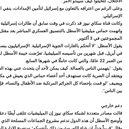
الاحتلال، لَتَخَيَّلوا كيف سيبدو الأمر".
وعلى الرغم من اعترافه بالتعاون مع إسرائيل لتأمين الإمدادات، ينفي
الإسرائيلي.
وكانت قناة سكاي نيوز قد ذكرت في وقت سابق أن طائرات إسرائيلية ت
واتهمت حماس ميليشيا الأسطل بالتنسيق العسكري المباشر بعد مقتل ع
المجموعتين في 3 أكتوبر.
يقول الأسطل: "لا أتحكم بالغارات الجوية الإسرائيلية. الإسرائيليون
في أبريل، قبل شهرين من تأسيسه الميليشيا، تعرّضت خيمة الأسطل لق
من العمر 22 عامًا، والتي كانت حاملًا في شهرها السابع.
يقول: "يتهمني الناس بالعمالة. كيف يمكن لأحد أن يتحدث عني بهذه ا
ويعتقد أن الضربة كانت تستهدف أحد أعضاء حماس الذي يعيش في مك
ويضيف "لو قمت بإحصاء كل الجرائم المرتكبة ضد الأطفال والنساء، فإ
بين الناس".
دعم خارجي
قالت مصادر متعددة لشبكة سكاي نيوز إن الميليشيات تتلقى أيضًا دعمً
وأوضح الأسطل أن هذه الدول تدعم مشروع الجماعات المسلحة الذي ي
وقال "قريباً جداً، إن شاء الله، سترون ذلك بأنفسكم؛ سنصبح الإدارة ا