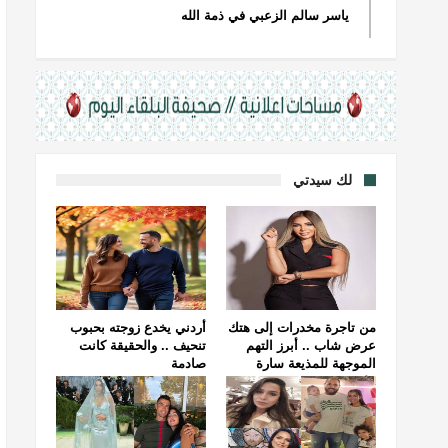
ياسر سالم الزعبي في ذمة الله
لك سيدتي
من تاجرة مخدرات إلى هتك
أردني يخدع زوجته بحبوب
عرض شاب .. أبرز التهم
تنحيف .. والحقيقة كانت
الموجهة للمذيعة سارة
صادمة
خليفة