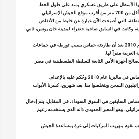
شيا الأسطل على طريق عسكري يمتد على طول الخط
ع للجيش الإسرائيلي.
نطقة، التي أصبحت الآن عبارة عن خليط من الأنقاض
ة، وكانت في السابق ضاحية خضراء لمدينة خان يونس، ثاني
يقول الأسطل إنه نشأ في هذه المنطقة، لكنه اضطر إلى الفرار في عام 2010 بعد أن طاردته حماس بسبب تورطه في جماعات
لغربية مقراً لها.
الح أجهزة الأمن التابعة للسلطة الفلسطينية في مصر
2018 وحُكم عليه بالإعدام.
يليون السجن ويتخلصوا منا. بعد شهرين، كسرنا الأبواب
ماس السابقين في السوق السوداء، في المقابل، يتم إدخال
رائيلي، وهو المعبر الحدودي ذاته الذي يستخدمه زعيم
ب تقوم بتهريب المركبات إلى غزة بمساعدة الجيش