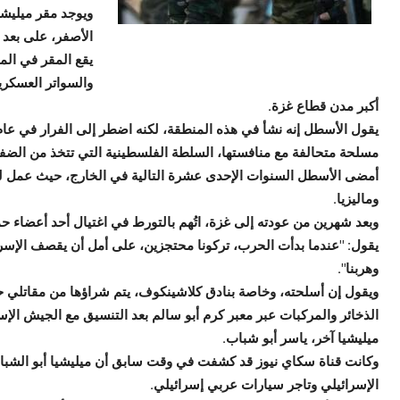
ويوجد مقر ميلي
الأصفر، على بعد أقل من 700 متر من أقرب موق
يقع المقر في الم
والسواتر العسكري
أكبر مدن قطاع غزة.
مسلحة متحالفة مع منافستها، السلطة الفلسطينية التي تتخذ من الضفة ا
أمضى الأسطل السنوات الإحدى عشرة التالية في الخارج، حيث عمل لص
وماليزيا.
وبعد شهرين من عودته إلى غزة، اتُهم بالتورط في اغتيال أحد أعضاء حماس في ماليزيا عام 
يقول: "عندما بدأت الحرب، تركونا محتجزين، على أمل أن يقصف الإسرائ
وهربنا".
ويقول إن أسلحته، وخاصة بنادق كلاشينكوف، يتم شراؤها من مقاتلي ح
الذخائر والمركبات عبر معبر كرم أبو سالم بعد التنسيق مع الجيش الإس
ميليشيا آخر، ياسر أبو شباب.
وكانت قناة سكاي نيوز قد كشفت في وقت سابق أن ميليشيا أبو الشبا
الإسرائيلي وتاجر سيارات عربي إسرائيلي.