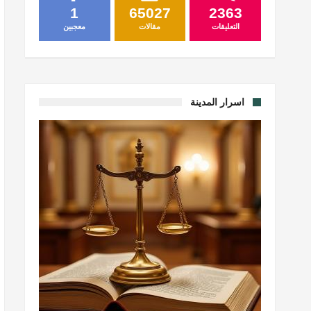
1
65027
2363
التعليقات
مقالات
معجبين
اسرار المدينة