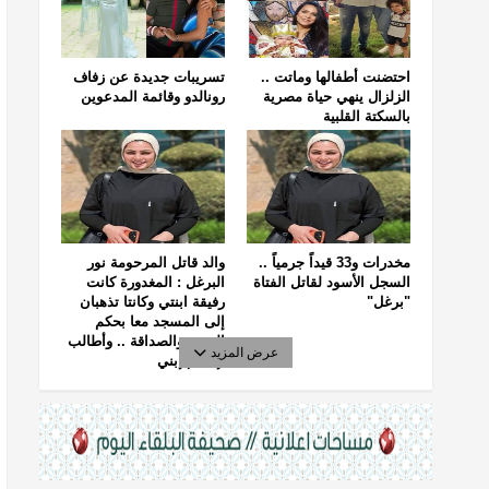
احتضنت أطفالها وماتت ..
تسريبات جديدة عن زفاف
الزلزال ينهي حياة مصرية
رونالدو وقائمة المدعوين
بالسكتة القلبية
مخدرات و33 قيداً جرمياً ..
والد قاتل المرحومة نور
السجل الأسود لقاتل الفتاة
البرغل : المغدورة كانت
"برغل"
رفيقة ابنتي وكانتا تذهبان
إلى المسجد معا بحكم
الجيرة والصداقة .. وأطالب
عرض المزيد
بإعدام إبني