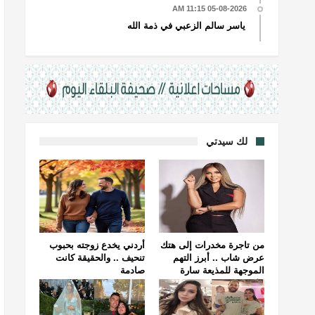
05-08-2026 11:15 AM
ياسر سالم الزعبي في ذمة الله
لك سيدتي
من تاجرة مخدرات إلى هتك
أردني يخدع زوجته بحبوب
عرض شاب .. أبرز التهم
تنحيف .. والحقيقة كانت
الموجهة للمذيعة سارة
صادمة
خليفة