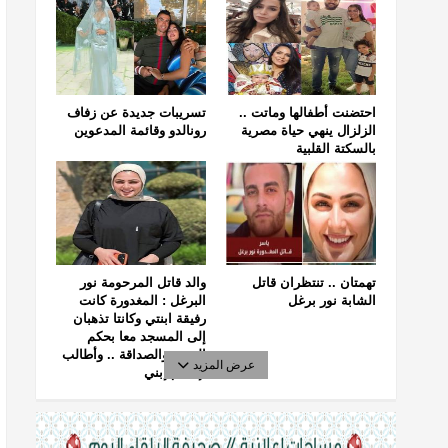
احتضنت أطفالها وماتت ..
تسريبات جديدة عن زفاف
الزلزال ينهي حياة مصرية
رونالدو وقائمة المدعوين
بالسكتة القلبية
تهمتان .. تنتظران قاتل
والد قاتل المرحومة نور
الشابة نور برغل
البرغل : المغدورة كانت
رفيقة ابنتي وكانتا تذهبان
إلى المسجد معا بحكم
الجيرة والصداقة .. وأطالب
عرض المزيد
بإعدام إبني