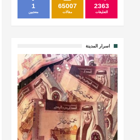
1
65007
2363
التعليقات
مقالات
معجبين
اسرار المدينة