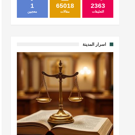
1
65018
2363
التعليقات
مقالات
معجبين
اسرار المدينة