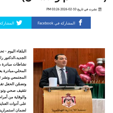
نشرت في تاريخ
10-02-2026 03:26 PM
المشاركة في Facebook
المشاركة في r
البلقاء اليوم -
تحت
الجديد،الدكتور 
نشاطات مبادرة م
المحلي،مبادرة بع
المجتمعي ونشر ثق
وتضمّن الحفل تق
تثقيف صحي وتوعو
والوقاية من أمراض
على أدوات العناي
لضمان استمرارية 