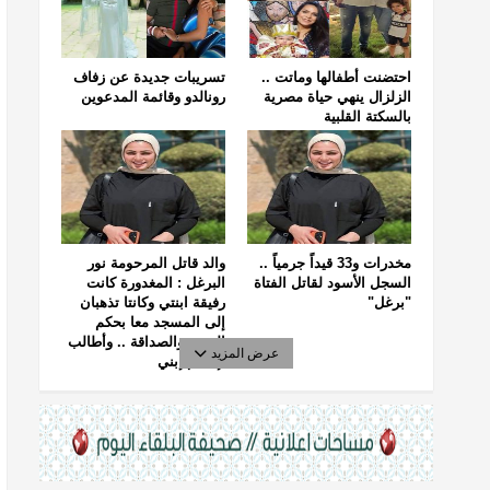
احتضنت أطفالها وماتت ..
تسريبات جديدة عن زفاف
الزلزال ينهي حياة مصرية
رونالدو وقائمة المدعوين
بالسكتة القلبية
مخدرات و33 قيداً جرمياً ..
والد قاتل المرحومة نور
السجل الأسود لقاتل الفتاة
البرغل : المغدورة كانت
"برغل"
رفيقة ابنتي وكانتا تذهبان
إلى المسجد معا بحكم
الجيرة والصداقة .. وأطالب
عرض المزيد
بإعدام إبني