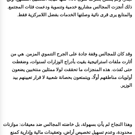
ذلك أنجزت المجالس مشاريع خدمية وتنموية ودعمت فئات المجتمع.
والمتابع يرى قرى نائية وصلتها الخدمات بفضل اللامركزية فقط.
وقد كان للمجالس وقفة جادة على الجرح التنموي المزمن. هي من
أثارت ملفات استراتيجية بقيت بأدراج الوزارات لسنوات، وضغطت
حتى نُفذت. هذه المنجزات ما تحققت لولا ممثلين منتخبين يضعون
أولويات مناطقهم أولًا، ويتمتعون بحصانة شعبية لا قرار تعيينهم بيد
الوزير.
وهذا النجاح لم يأتِ بسهولة، بل خاضته المجالس ضد معيقات: موازنات
محدودة، وعدم تسهيل تخصيص أراضٍ، وتعقيدات مالية وإدارية كمنع