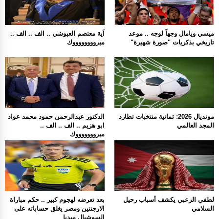
ميسي ويامال وجهاً لوجه .. موعد
آية معتصم العبوشي .. الف .. الف ..
تاريخي بذكريات "صورة شهيرة"
مبرووووووووك
مونديال 2026: ثمانية منتخبات تطارد
الدكتور عبدالرحمن حمود محمد عواد
المجد العالمي
ابو هزيم .. الف .. الف ..
مبروووووووك
لطفي الزعبي يكشف أسباب رحيل
بعد تعرضه لهجوم كبير .. حكم مباراة
السلامي
الارجنتين ومصر يغلق حساباته على
السوشيال ميديا