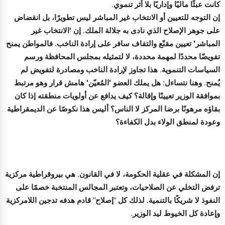
كانت عبئًا ماليًا وإداريًا بلا أثر تنموي.
إن التوجه للتعيين أو الانتخاب غير المباشر ليس تطويرًا، بل انقضاض
على جوهر الإصلاح الذي نادى به جلالة الملك. إن 'الانتخاب غير
المباشر' تعيين مقنّع والتفاف سافر على إرادة الناخب. فالمواطن يمنح
تفويضًا محددًا لمهمة محددة، لا لتمثيله بمجلس المحافظة ورسم
السياسات التنموية. هذا تجاوز لإرادة الناخب ومصادرة لتفويض لم
يُمنح. وهنا نتساءل: هل يملك العضو 'المُعيّن' هامش قرار وهو مرتبط
بموافقة الوزير تعيينًا وإقالة؟ كيف يدافع عن أولويات منطقته إذا كان
بقاؤه مرهونًا برضا المركز لا الناس؟ أليس هذا نكوصًا عن الديمقراطية
وعودة لمنطق الولاء بدل الكفاءة؟
إن المشكلة في عقلية الحكومة، لا في القانون. هي بيروقراطية مركزية
ترفض التخلي عن الصلاحيات، وتعتبر المجالس المنتخبة خصمًا على
النفوذ لا شريكًا بالتنمية. لذلك كل "إصلاح" قادم هدفه تدجين اللامركزية
وإعادة كل الخيوط ليد الوزير.