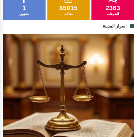
1
65015
2363
التعليقات
مقالات
معجبين
اسرار المدينة