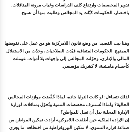
تدوير المخصصات وارتفاع كلف الدراسات وغياب مرونة المناقلات.
باختصار، الحكومات كبّلت يد المجالس وطلبت منها أن تسبح.
وهنا بيت القصيد: من وضع قانون اللامركزية هو من عمل على تقويضها
الممنهج. الحكومات المتعاقبة قيّدت الصلاحيات، وحدّت من الاستقلال
المالي والإداري، وحوّلت المجالس إلى واجهات بلا أدوات. عوملت
كأجسام هامشية، لا كشريك مؤسسي.
لذلك نتساءل: لو كانت النوايا جادة، لماذا خُفّضت موازنات المجالس
الحالية؟ ولماذا تُستنزف مخصصات التنمية وتُحوّل بمناقلات لوزارة
الإدارة المحلية بدل أن تصل للمواطن؟
إن الإرادة الملكية حين أطلقت اللامركزية أرادت تمكين المواطن من
صناعة قراره التنموي، لا تمكين البيروقراطية من اختطافه. ما يجري