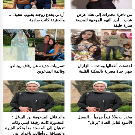
من تاجرة مخدرات إلى هتك عرض
أردني يخدع زوجته بحبوب تنحيف ..
شاب .. أبرز التهم الموجهة للمذيعة
والحقيقة كانت صادمة
سارة خليفة
احتضنت أطفالها وماتت .. الزلزال
تسريبات جديدة عن زفاف رونالدو
ينهي حياة مصرية بالسكتة القلبية
وقائمة المدعوين
مخدرات و33 قيداً جرمياً .. السجل
والد قاتل المرحومة نور البرغل :
الأسود لقاتل الفتاة "برغل"
المغدورة كانت رفيقة ابنتي وكانتا
تذهبان إلى المسجد معا بحكم الجيرة
والصداقة .. وأطالب بإعدام إبني