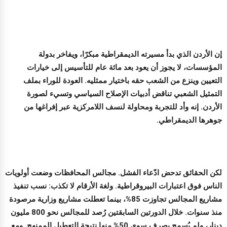
إن الأردن الذي بدأ مسيرته الديمقراطية مبكرًا، ويفاخر بدولة
المؤسسات، لا يجوز أن يعود بعد مائة عام للتأسيس إلى خيارات
التعيين وينزع من الشعب حقه باختيار ممثليه. العودة للوراء بملف
التمثيل الشعبي تناقض أدبيات الإصلاح السياسي وتسيء لصورة
الأردن. إنه وأد للتجربة ومحاولة لنسف اللامركزية عبر إفراغها من
جوهرها الديمقراطي.
لكن الحقائق تدحض ادّعاء الفشل. مجالس المحافظات وضعت أولويات
الناس فوق اعتبارات البيروقراطية. ولغة الأرقام لا تكذب: نسب تنفيذ
مشاريع المجالس تجاوزت 85%، بينما تعطلت مشاريع وزارية مرصودة
منذ سنوات. خلال الدورتين السابقتين رُصد للمجالس نحو 800 مليون
دينار، ولم يُسمح بصرف سوى 50% منها نتيجة التعطيل الممنهج. ومع