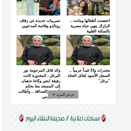
احتضنت أطفالها وماتت ..
تسريبات جديدة عن زفاف
الزلزال ينهي حياة مصرية
رونالدو وقائمة المدعوين
بالسكتة القلبية
مخدرات و33 قيداً جرمياً ..
والد قاتل المرحومة نور
السجل الأسود لقاتل الفتاة
البرغل : المغدورة كانت
"برغل"
رفيقة ابنتي وكانتا تذهبان
إلى المسجد معا بحكم
الجيرة والصداقة .. وأطالب
عرض المزيد
بإعدام إبني