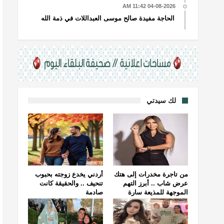
04-08-2026 11:42 AM
الحاجة مفيدة صالح موسى العبداللات في ذمة الله
لك سيدتي
من تاجرة مخدرات إلى هتك
أردني يخدع زوجته بحبوب
عرض شاب .. أبرز التهم
تنحيف .. والحقيقة كانت
الموجهة للمذيعة سارة
صادمة
خليفة