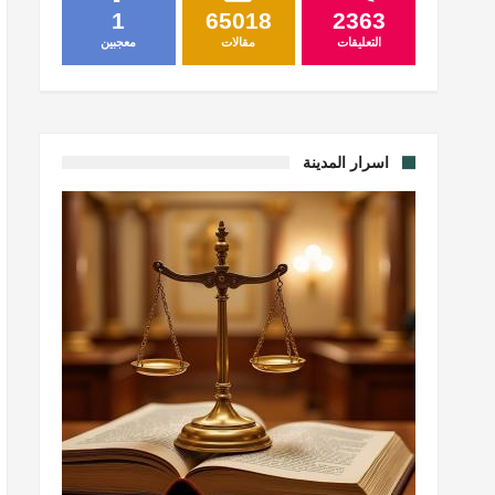
1
65018
2363
التعليقات
مقالات
معجبين
اسرار المدينة