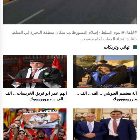
#ابلقاء #اليوم السلط - إسلام النسورطالب سكان منطقة البحيرة في السلط
بإعادة إنشاء المطب أمام مسجد...
تهاني وتريكات
آية معتصم العبوشي .. الف .. الف ..
ايهم عمر ابو قريق الخريسات .. الف
مبرووووووووك
.. الف .. مبروووووووك