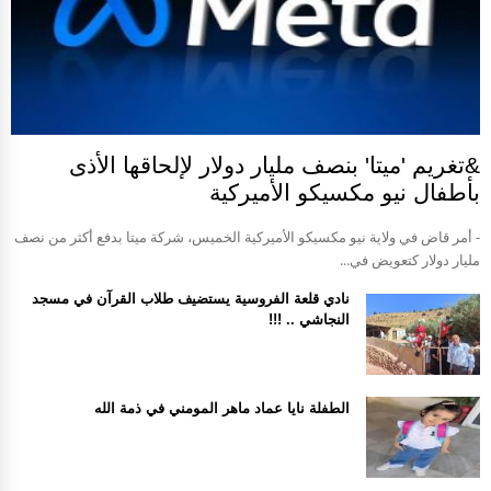
&تغريم 'ميتا' بنصف مليار دولار لإلحاقها الأذى
بأطفال نيو مكسيكو الأميركية
- أمر قاض في ولاية نيو مكسيكو الأميركية الخميس، شركة ميتا بدفع أكثر من نصف
مليار دولار كتعويض في...
نادي قلعة الفروسية يستضيف طلاب القرآن في مسجد
النجاشي .. !!!
الطفلة نايا عماد ماهر المومني في ذمة الله