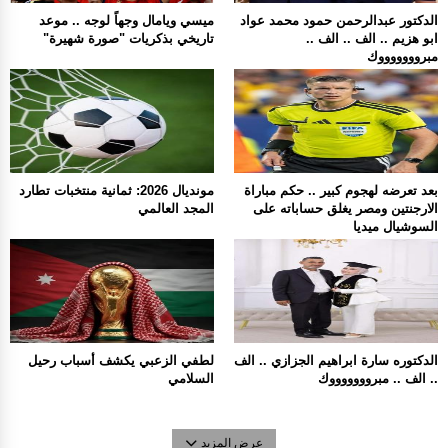
الدكتور عبدالرحمن حمود محمد عواد
ميسي ويامال وجهاً لوجه .. موعد
ابو هزيم .. الف .. الف ..
تاريخي بذكريات "صورة شهيرة"
مبروووووووك
بعد تعرضه لهجوم كبير .. حكم مباراة
مونديال 2026: ثمانية منتخبات تطارد
الارجنتين ومصر يغلق حساباته على
المجد العالمي
السوشيال ميديا
الدكتوره سارة ابراهيم الجزازي .. الف
لطفي الزعبي يكشف أسباب رحيل
.. الف .. مبروووووووك
السلامي
عرض المزيد