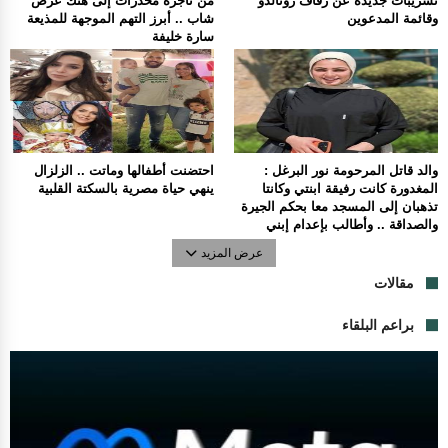
تسريبات جديدة عن زفاف رونالدو
من تاجرة مخدرات إلى هتك عرض
وقائمة المدعوين
شاب .. أبرز التهم الموجهة للمذيعة
سارة خليفة
والد قاتل المرحومة نور البرغل :
احتضنت أطفالها وماتت .. الزلزال
المغدورة كانت رفيقة ابنتي وكانتا
ينهي حياة مصرية بالسكتة القلبية
تذهبان إلى المسجد معا بحكم الجيرة
والصداقة .. وأطالب بإعدام إبني
عرض المزيد
مقالات
براعم البلقاء