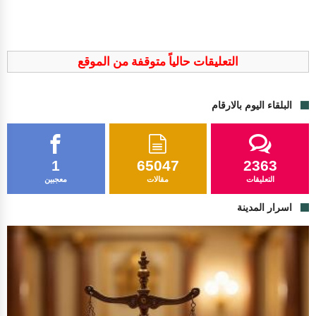
التعليقات حالياً متوقفة من الموقع
البلقاء اليوم بالارقام
1
65047
2363
التعليقات
مقالات
معجبين
اسرار المدينة