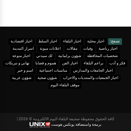
تصفح:
اخبار محلية
اخبار البلقاء
اخبار السلط
اخبار اقتصادية
اخبار رياضية
وفيات
مقالات
اعلانات مبوبة
اسرار المدينة
شخصيات المحافظة
شؤون برلمانية
لك سيدتي
اخبار منوعة
فكر و أدب
براعم البلقاء
اخبار الفن
هموم و قضايا
تهاني و تبريكات
اخبار الجامعات والمدارس
مناسبات اجتماعية
اسم و خبر
اخبار الجمعيات والمنتديات والاحزاب
شؤون صحية
شؤون عربية
موقف البلقاء اليوم
كافة الحقوق محفوظة صحيفة البلقاء اليوم الالكترونية © 2026 |
برمجة واستضافة يونكس هوست