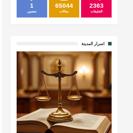
1
65044
2363
التعليقات
مقالات
معجبين
اسرار المدينة