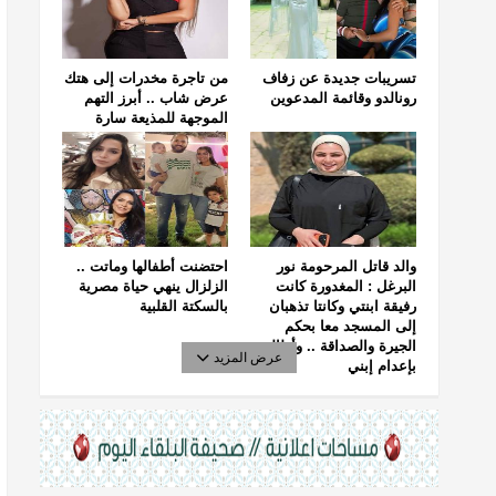
تسريبات جديدة عن زفاف
من تاجرة مخدرات إلى هتك
رونالدو وقائمة المدعوين
عرض شاب .. أبرز التهم
الموجهة للمذيعة سارة
خليفة
والد قاتل المرحومة نور
احتضنت أطفالها وماتت ..
البرغل : المغدورة كانت
الزلزال ينهي حياة مصرية
رفيقة ابنتي وكانتا تذهبان
بالسكتة القلبية
إلى المسجد معا بحكم
الجيرة والصداقة .. وأطالب
عرض المزيد
بإعدام إبني