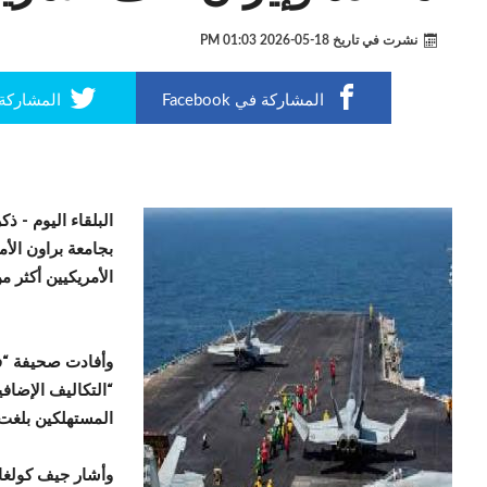
نشرت في تاريخ
18-05-2026 01:03 PM
المشاركة في Facebook
المشاركة في r
البلقاء اليوم -
ذكر
بجامعة براون الأم
الأمريكيين أكثر من 40 مليار دولار نفقات إضافية على ا
وأفادت صحيفة “فاي
“التكاليف الإضافي
المستهلكين بلغت 41.5 مليار دولار أو 316 دولارا لكل أسرة أمريك
وأشار جيف كولغان