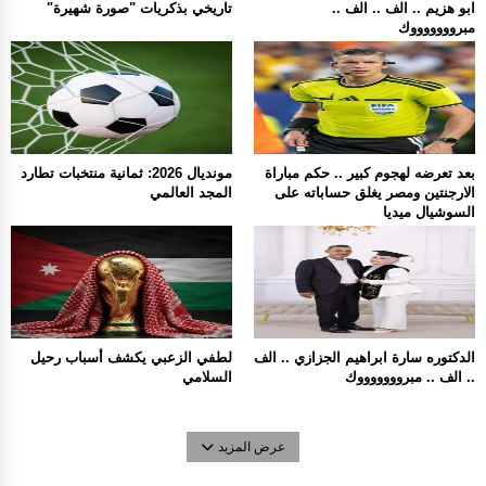
ابو هزيم .. الف .. الف ..
تاريخي بذكريات "صورة شهيرة"
مبروووووووك
بعد تعرضه لهجوم كبير .. حكم مباراة
مونديال 2026: ثمانية منتخبات تطارد
الارجنتين ومصر يغلق حساباته على
المجد العالمي
السوشيال ميديا
الدكتوره سارة ابراهيم الجزازي .. الف
لطفي الزعبي يكشف أسباب رحيل
.. الف .. مبروووووووك
السلامي
عرض المزيد