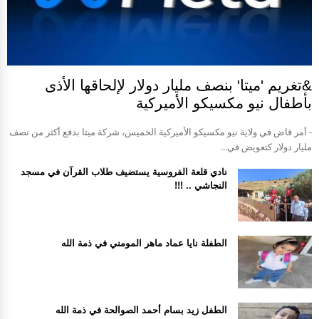
&تغريم 'ميتا' بنصف مليار دولار لإلحاقها الأذى
بأطفال نيو مكسيكو الأميركية
- أمر قاض في ولاية نيو مكسيكو الأميركية الخميس، شركة ميتا بدفع أكثر من نصف
مليار دولار كتعويض في...
نادي قلعة الفروسية يستضيف طلاب القرآن في مسجد
النجاشي .. !!!
الطفلة نايا عماد ماهر المومني في ذمة الله
الطفل زيد بسام أحمد الصوالحة في ذمة الله