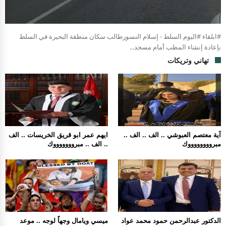
#ابلقاء #اليوم السلط - إسلام النسورطالب سكان منطقة البحيرة في السلط
بإعادة إنشاء المطب أمام مسجد...
تهاني وتريكات
آية معتصم العبوشي .. الف .. الف ..
ايهم عمر ابو قريق الخريسات .. الف
مبرووووووووك
.. الف .. مبروووووووك
الدكتور عبدالرحمن حمود محمد عواد
ميسي ويامال وجهاً لوجه .. موعد