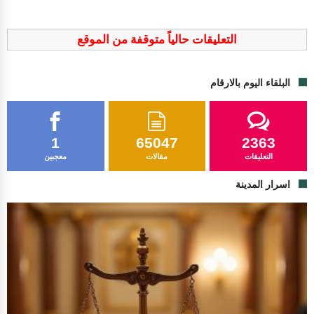
التعليقات حالياً متوقفة من الموقع
البلقاء اليوم بالارقام
1
65047
2363
التعليقات
مقالات
معجبين
اسرار المدينة