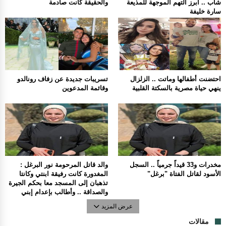
شاب .. أبرز التهم الموجهة للمذيعة
والحقيقة كانت صادمة
سارة خليفة
احتضنت أطفالها وماتت .. الزلزال
تسريبات جديدة عن زفاف رونالدو
ينهي حياة مصرية بالسكتة القلبية
وقائمة المدعوين
مخدرات و33 قيداً جرمياً .. السجل
والد قاتل المرحومة نور البرغل :
الأسود لقاتل الفتاة "برغل"
المغدورة كانت رفيقة ابنتي وكانتا
تذهبان إلى المسجد معا بحكم الجيرة
والصداقة .. وأطالب بإعدام إبني
عرض المزيد
مقالات