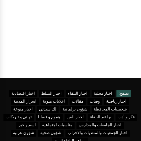
تصفح:
اخبار محلية
اخبار البلقاء
اخبار السلط
اخبار اقتصادية
اخبار رياضية
وفيات
مقالات
اعلانات مبوبة
اسرار المدينة
شخصيات المحافظة
شؤون برلمانية
لك سيدتي
اخبار منوعة
فكر و أدب
براعم البلقاء
اخبار الفن
هموم و قضايا
تهاني و تبريكات
اخبار الجامعات والمدارس
مناسبات اجتماعية
اسم و خبر
اخبار الجمعيات والمنتديات والاحزاب
شؤون صحية
شؤون عربية
موقف البلقاء اليوم