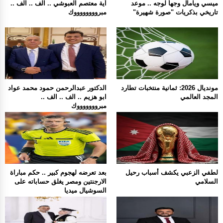
ميسي ويامال وجهاً لوجه .. موعد
آية معتصم العبوشي .. الف .. الف ..
تاريخي بذكريات "صورة شهيرة"
مبرووووووووك
مونديال 2026: ثمانية منتخبات تطارد
الدكتور عبدالرحمن حمود محمد عواد
المجد العالمي
ابو هزيم .. الف .. الف ..
مبروووووووك
لطفي الزعبي يكشف أسباب رحيل
بعد تعرضه لهجوم كبير .. حكم مباراة
السلامي
الارجنتين ومصر يغلق حساباته على
السوشيال ميديا